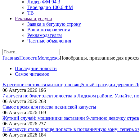
Лидер ФМ 94.3
Твоё радио 100.6 ФМ
ТВ
Реклама и услуги
Заявка в бегущую строку
Ваши поздравления
Рекламодателям
Частные объявления
Главная
Новости
Молодежь
Новобранцы, призванные для прохож
Последние новости
Самое читаемое
В регионе состоялся митинг, посвящённый трагедии деревни 
06 Августа 2026
196
7 августа не будет электричества в Лидском районе. Узнайте, п
06 Августа 2026
268
Самое время для посева пекинской капусты
06 Августа 2026
169
Жуткий случай: мошенники заставили 9‑летнюю девочку отрез
06 Августа 2026
237
В Беларуси стало проще попасть в пограничную зону: теперь хв
06 Августа 2026
184