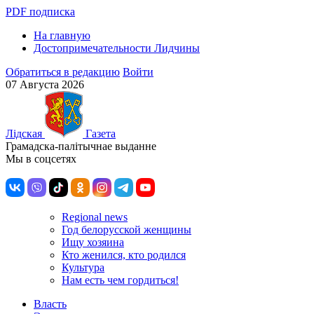
PDF подписка
На главную
Достопримечательности Лидчины
Обратиться в редакцию
Войти
07 Августа 2026
Лiдская
Газета
Грамадска-палiтычнае выданне
Мы в соцсетях
Regional news
Год белорусской женщины
Ищу хозяина
Кто женился, кто родился
Культура
Нам есть чем гордиться!
Власть