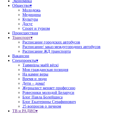
Экономика
Общество▾
Молодежь
Медицина
Культура
Досуг
Спорт и туризм
Происшествия
Транспорт▾
Расписание городских автобусов
Расписание/ заказ междугородних автобусов
Расписание ЖД транспорта
Вакансии
Спецпроекты▾
Таямніцы маёй вёскі
Моя гражданская позиция
На камне веры
Время и люди
Дети – дома!
Журналист меняет профессию
Ровесники молодой Беларуси
Блог Павла Болейшиса
Блог Екатерины Серафинович
25 вопросов о личном
ТВ и РАДИО▾