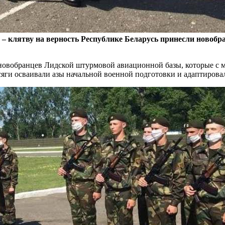
 клятву на верность Республике Беларусь принесли новобр
 новобранцев Лидской штурмовой авиационной базы, которые с м
сяги осваивали азы начальной военной подготовки и адаптирова