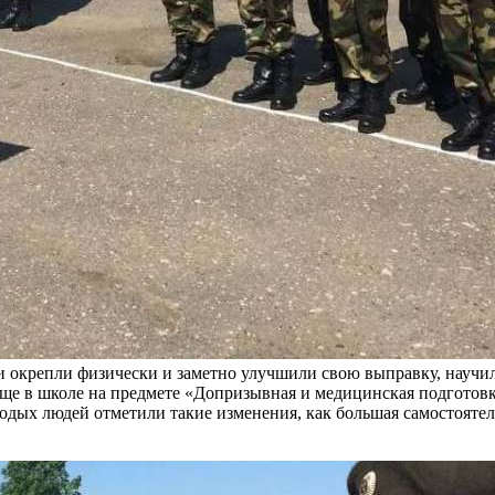
окрепли физически и заметно улучшили свою выправку, научили
ще в школе на предмете «Допризывная и медицинская подготовка
лодых людей отметили такие изменения, как большая самостояте