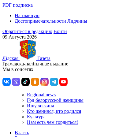
PDF подписка
На главную
Достопримечательности Лидчины
Обратиться в редакцию
Войти
09 Августа 2026
Лiдская
Газета
Грамадска-палiтычнае выданне
Мы в соцсетях
Regional news
Год белорусской женщины
Ищу хозяина
Кто женился, кто родился
Культура
Нам есть чем гордиться!
Власть