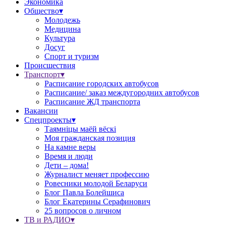
Экономика
Общество▾
Молодежь
Медицина
Культура
Досуг
Спорт и туризм
Происшествия
Транспорт▾
Расписание городских автобусов
Расписание/ заказ междугородних автобусов
Расписание ЖД транспорта
Вакансии
Спецпроекты▾
Таямніцы маёй вёскі
Моя гражданская позиция
На камне веры
Время и люди
Дети – дома!
Журналист меняет профессию
Ровесники молодой Беларуси
Блог Павла Болейшиса
Блог Екатерины Серафинович
25 вопросов о личном
ТВ и РАДИО▾