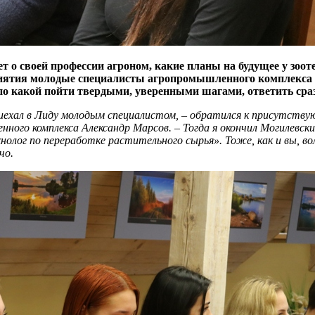
 о своей профессии агроном, какие планы на будущее у зооте
иятия молодые специалисты агропромышленного комплекса 
 по какой пойти твердыми, уверенными шагами, ответить сраз
 приехал в Лиду молодым специалистом, – обратился к присутст
нного комплекса Александр Марсов. – Тогда я окончил Могилевс
лог по переработке растительного сырья». Тоже, как и вы, вол
чо.