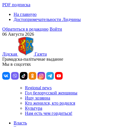
PDF подписка
На главную
Достопримечательности Лидчины
Обратиться в редакцию
Войти
06 Августа 2026
Лiдская
Газета
Грамадска-палiтычнае выданне
Мы в соцсетях
Regional news
Год белорусской женщины
Ищу хозяина
Кто женился, кто родился
Культура
Нам есть чем гордиться!
Власть