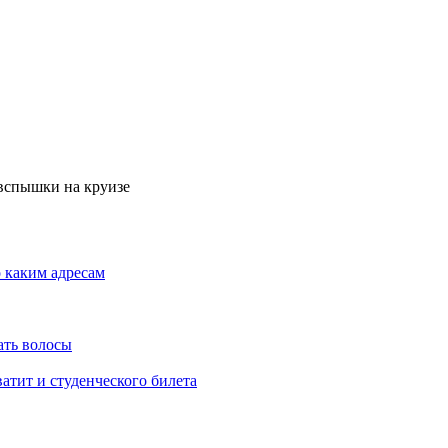
 вспышки на круизе
о каким адресам
ать волосы
атит и студенческого билета