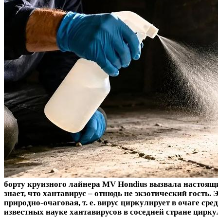
борту круизного лайнера MV Hondius вызвала настоящ
знает, что хантавирус – отнюдь не экзотический гость
природно-очаговая, т. е. вирус циркулирует в очаге ср
известных науке хантавирусов в соседней стране цирк