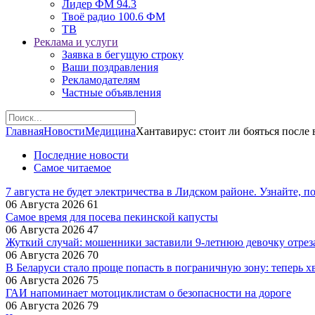
Лидер ФМ 94.3
Твоё радио 100.6 ФМ
ТВ
Реклама и услуги
Заявка в бегущую строку
Ваши поздравления
Рекламодателям
Частные объявления
Главная
Новости
Медицина
Хантавирус: стоит ли бояться после
Последние новости
Самое читаемое
7 августа не будет электричества в Лидском районе. Узнайте, п
06 Августа 2026
61
Самое время для посева пекинской капусты
06 Августа 2026
47
Жуткий случай: мошенники заставили 9‑летнюю девочку отрез
06 Августа 2026
70
В Беларуси стало проще попасть в пограничную зону: теперь хв
06 Августа 2026
75
ГАИ напоминает мотоциклистам о безопасности на дороге
06 Августа 2026
79