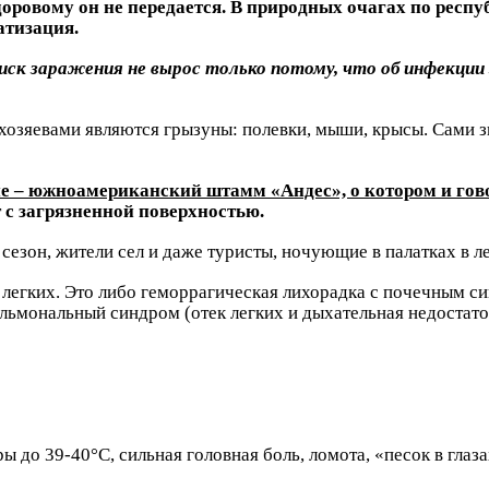
оровому он не передается. В природных очагах по респу
атизация.
Риск заражения не вырос только потому, что об инфекции
хозяевами являются грызуны: полевки, мыши, крысы. Сами з
 – южноамериканский штамм «Андес», о котором и гово
 с загрязненной поверхностью.
езон, жители сел и даже туристы, ночующие в палатках в ле
легких. Это либо геморрагическая лихорадка с почечным си
ьмональный синдром (отек легких и дыхательная недостаточ
ы до 39-40°C, сильная головная боль, ломота, «песок в глаз