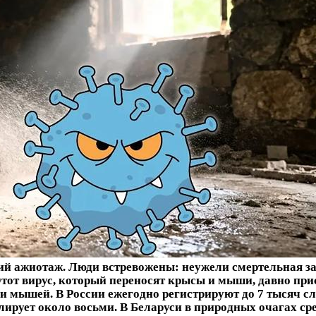
ий ажиотаж. Люди встревожены: неужели смертельная за
. Этот вирус, который переносят крысы и мыши, давно пр
еди мышей. В России ежегодно регистрируют до 7 тысяч с
улирует около восьми. В Беларуси в природных очагах с