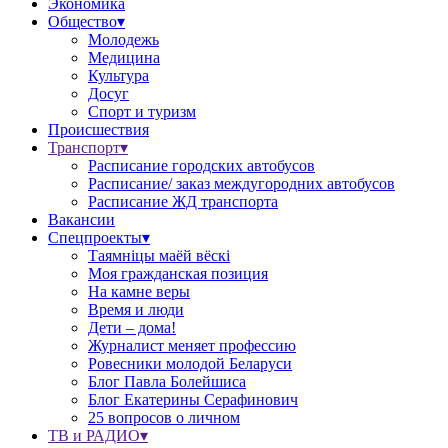
Экономика
Общество▾
Молодежь
Медицина
Культура
Досуг
Спорт и туризм
Происшествия
Транспорт▾
Расписание городских автобусов
Расписание/ заказ междугородних автобусов
Расписание ЖД транспорта
Вакансии
Спецпроекты▾
Таямніцы маёй вёскі
Моя гражданская позиция
На камне веры
Время и люди
Дети – дома!
Журналист меняет профессию
Ровесники молодой Беларуси
Блог Павла Болейшиса
Блог Екатерины Серафинович
25 вопросов о личном
ТВ и РАДИО▾