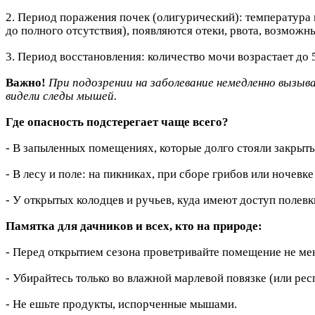
2. Период поражения почек (олигурический): температура п
до полного отсутствия), появляются отеки, рвота, возможны
3. Период восстановления: количество мочи возрастает до 
Важно!
При подозрении на заболевание немедленно вызывай
видели следы мышей.
Где опасность
подстерегает чаще всего?
- В запыленных помещениях, которые долго стояли закрыты
- В лесу и поле: на пикниках, при сборе грибов или ночев
- У открытых колодцев и ручьев, куда имеют доступ полевк
Памятка для дачников и всех, кто на природе:
- Перед открытием сезона проветривайте помещение не мен
- Убирайтесь только во влажной марлевой повязке (или рес
- Не ешьте продукты, испорченные мышами.