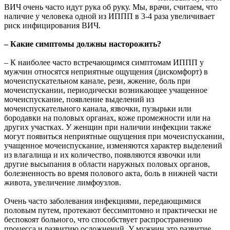
ВИЧ очень часто идут рука об руку. Мы, врачи, считаем, что
наличие у человека одной из ИППП в 3-4 раза увеличивает
риск инфицирования ВИЧ.
– Какие симптомы должны насторожить?
– К наиболее часто встречающимся симптомам ИППП у
мужчин относятся неприятные ощущения (дискомфорт) в
мочеиспускательном канале, рези, жжение, боль при
мочеиспускании, периодически возникающее учащенное
мочеиспускание, появление выделений из
мочеиспускательного канала, язвочки, пузырьки или
бородавки на половых органах, коже промежности или на
других участках. У женщин при наличии инфекции также
могут появиться неприятные ощущения при мочеиспускании,
учащенное мочеиспускание, изменяются характер выделений
из влагалища и их количество, появляются язвочки или
другие высыпания в области наружных половых органов,
болезненность во время полового акта, боль в нижней части
живота, увеличение лимфоузлов.
Очень часто заболевания инфекциями, передающимися
половым путем, протекают бессимптомно и практически не
беспокоят больного, что способствует распространению
процесса и развитию осложнений. У мужчин это развитие