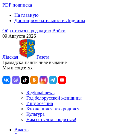
PDF подписка
На главную
Достопримечательности Лидчины
Обратиться в редакцию
Войти
09 Августа 2026
Лiдская
Газета
Грамадска-палiтычнае выданне
Мы в соцсетях
Regional news
Год белорусской женщины
Ищу хозяина
Кто женился, кто родился
Культура
Нам есть чем гордиться!
Власть