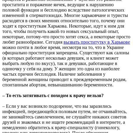
простатита и поражение яичек, ведущие к нарушению
половой функции и бесплодию вследствие патологических
изменений в сперматозоидах. Многие харьковчане и туристы
расходятся в своих мнениях относительно того, почему они
ходят к проституткам Харькова. Некоторые, идут к ним для
того, чтобы получить какой-то новых сексуальный опыт,
некоторые, потому-что просто хотят секса, а некоторые просто
любят разнообразие. Сегодня
вызвать проститутку в Харькове
можно почти в любое время, несмотря на то, что в Украине
официально проституция запрещена. Существуют как салоны
(в которых работают несколько девушек, и клиент может
выбрать любую по вкусу), так и девушки, работающие в
одиночку у себя на дому. У женщин это одна из наиболее
частых причин бесплодия. Наличие заболевания у
беременной женщины приводит к преждевременным родам,
спонтанным абортам, невынашиванию беременности.
– То есть затягивать с походом к врачу нельзя?
– Если у вас возникло подозрение, что вы заразились
инфекцией, передающейся половым путем, не отчаивайтесь,
не занимайтесь самолечением, не слушайте никаких советов
друзей и знакомых и не ищите рекомендаций в интернете, а
немедленно обратитесь к врачу-специалисту (гинекологу,
урологу или дерматовенерологу). После обращения,