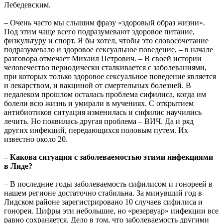
Лебедевским.
– Очень часто мы слышим фразу «здоровый образ жизни».
Под этим чаще всего подразумевают здоровое питание,
физкультуру и спорт. Я бы хотел, чтобы это словосочетание
подразумевало и здоровое сексуальное поведение, – в начале
разговора отмечает Михаил Петрович. – В своей истории
человечество периодически сталкивается с заболеваниями,
при которых только здоровое сексуальное поведение является
и лекарством, и вакциной от смертельных болезней. В
недалеком прошлом осталась проблема сифилиса, когда им
болели всю жизнь и умирали в мучениях. С открытием
антибиотиков ситуация изменилась и сифилис научились
лечить. Но появилась другая проблема – ВИЧ. Да и ряд
других инфекций, передающихся половым путем. Их
известно около 20.
– Какова ситуация с заболеваемостью этими инфекциями
в Лиде?
– В последние годы заболеваемость сифилисом и гонореей в
нашем регионе достаточно стабильна. За минувший год в
Лидском районе зарегистрировано 10 случаев сифилиса и
гонореи. Цифры эти небольшие, но «резервуар» инфекции все
равно сохраняется. Дело в том, что заболеваемость другими