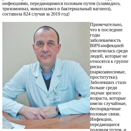
инфекциями, передающимися половым путем (хламидиоз,
трихомониаз, микоплазмоз и бактериальный вагиноз),
составила 824 случая за 2019 год!
Примечательно,
что в последние
годы
заболеваемость
ВИЧ-инфекцией
увеличилась среди
людей, которые не
относятся к группе
риска
(наркозависимые,
проститутки).
Заболевших стало
больше среди
лидчан зрелого
возраста, которые
имели случайные,
беспорядочные
половые связи.
Инфекции,
передающиеся
половым путем, и