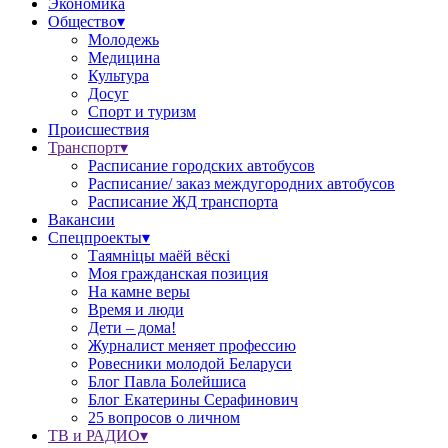
Экономика
Общество▾
Молодежь
Медицина
Культура
Досуг
Спорт и туризм
Происшествия
Транспорт▾
Расписание городских автобусов
Расписание/ заказ междугородних автобусов
Расписание ЖД транспорта
Вакансии
Спецпроекты▾
Таямніцы маёй вёскі
Моя гражданская позиция
На камне веры
Время и люди
Дети – дома!
Журналист меняет профессию
Ровесники молодой Беларуси
Блог Павла Болейшиса
Блог Екатерины Серафинович
25 вопросов о личном
ТВ и РАДИО▾