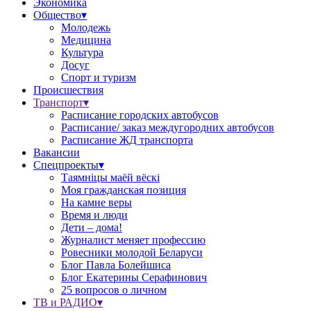
Экономика
Общество▾
Молодежь
Медицина
Культура
Досуг
Спорт и туризм
Происшествия
Транспорт▾
Расписание городских автобусов
Расписание/ заказ междугородних автобусов
Расписание ЖД транспорта
Вакансии
Спецпроекты▾
Таямніцы маёй вёскі
Моя гражданская позиция
На камне веры
Время и люди
Дети – дома!
Журналист меняет профессию
Ровесники молодой Беларуси
Блог Павла Болейшиса
Блог Екатерины Серафинович
25 вопросов о личном
ТВ и РАДИО▾