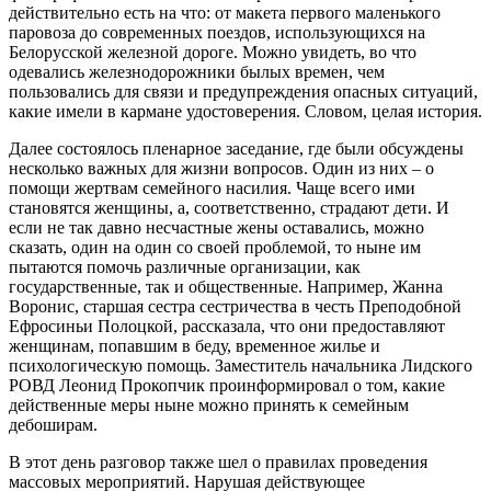
действительно есть на что: от макета первого маленького
паровоза до современных поездов, использующихся на
Белорусской железной дороге. Можно увидеть, во что
одевались железнодорожники былых времен, чем
пользовались для связи и предупреждения опасных ситуаций,
какие имели в кармане удостоверения. Словом, целая история.
Далее состоялось пленарное заседание, где были обсуждены
несколько важных для жизни вопросов. Один из них – о
помощи жертвам семейного насилия. Чаще всего ими
становятся женщины, а, соответственно, страдают дети. И
если не так давно несчастные жены оставались, можно
сказать, один на один со своей проблемой, то ныне им
пытаются помочь различные организации, как
государственные, так и общественные. Например, Жанна
Воронис, старшая сестра сестричества в честь Преподобной
Ефросиньи Полоцкой, рассказала, что они предоставляют
женщинам, попавшим в беду, временное жилье и
психологическую помощь. Заместитель начальника Лидского
РОВД Леонид Прокопчик проинформировал о том, какие
действенные меры ныне можно принять к семейным
дебоширам.
В этот день разговор также шел о правилах проведения
массовых мероприятий. Нарушая действующее