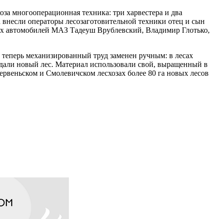
оза многооперационная техника: три харвестера и два
 внесли операторы лесозаготовительной техники отец и сын
ных автомобилей МАЗ Тадеуш Врублевский, Владимир Глотько,
о теперь механизированный труд заменен ручным: в лесах
здали новый лес. Материал использовали свой, выращенный в
рвеньском и Смолевичском лесхозах более 80 га новых лесов