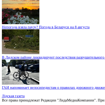
Непогода взяла паузу? Погода в Беларуси на 8 августа
В Лидском районе ликвидируют последствия разрушительного
ГАИ напоминает велосипедистам о правилах дорожного движе
Лiдская газета
Все права принадлежат Редакции "ЛидаМедиаКомпании". При ис