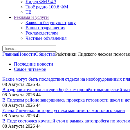
Лидер ФМ 94.3
Твоё радио 100.6 ФМ
ТВ
Реклама и услуги
Заявка в бегущую строку
Ваши поздравления
Рекламодателям
Частные объявления
Главная
Новости
Общество
Работники Лидского лесхоза помогаю
Последние новости
Самое читаемое
Какие могут быть последствия отдыха на необорудованных пл
08 Августа 2026
42
В оздоровительном лагере «Берёзка» прошёл товарищеский ма
08 Августа 2026
44
В Лидском районе завершилась проверка готовности школ и де
08 Августа 2026
44
Елена Ильченко: история успеха машиниста мостового крана
08 Августа 2026
42
В Лиде состоялся круглый стол в рамках автопробега по места
08 Августа 2026
44