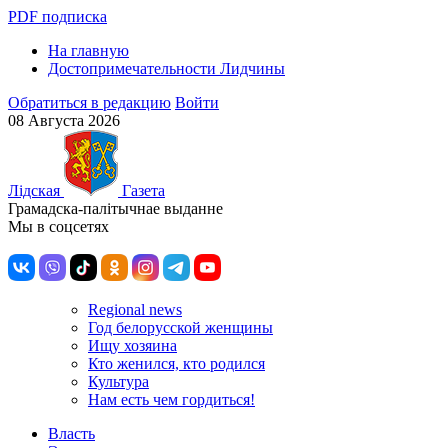
PDF подписка
На главную
Достопримечательности Лидчины
Обратиться в редакцию
Войти
08 Августа 2026
Лiдская
Газета
Грамадска-палiтычнае выданне
Мы в соцсетях
Regional news
Год белорусской женщины
Ищу хозяина
Кто женился, кто родился
Культура
Нам есть чем гордиться!
Власть