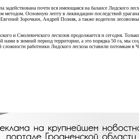
ла задействована почти вся имеющаяся на балансе Лидского лесх
ым методом. Основную лепту в ликвидацию последствий урагана
, Евгений Зорочкин, Андрей Позняк, а также водители лесовоз
ского и Смолевичского лесхозов продолжается и сегодня. Тольк
й нами в зимний период территории, а это порядка 50 га, мы со
 сложности работники Лидского лесхоза оставили потомкам в Че