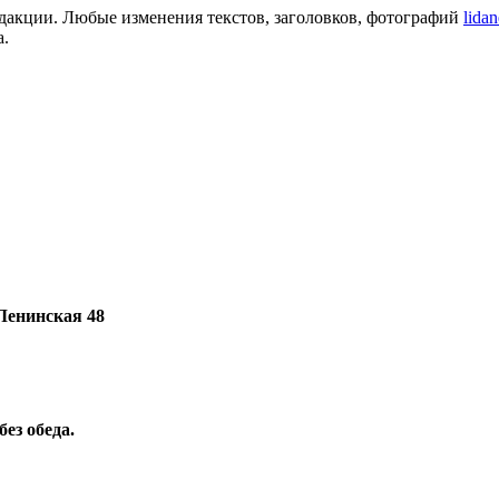
едакции. Любые изменения текстов, заголовков, фотографий
lida
а.
 Ленинская 48
без обеда.