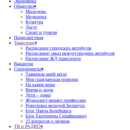
Экономика
Общество▾
Молодежь
Медицина
Культура
Досуг
Спорт и туризм
Происшествия
Транспорт▾
Расписание городских автобусов
Расписание/ заказ междугородних автобусов
Расписание ЖД транспорта
Вакансии
Спецпроекты▾
Таямніцы маёй вёскі
Моя гражданская позиция
На камне веры
Время и люди
Дети – дома!
Журналист меняет профессию
Ровесники молодой Беларуси
Блог Павла Болейшиса
Блог Екатерины Серафинович
25 вопросов о личном
ТВ и РАДИО▾