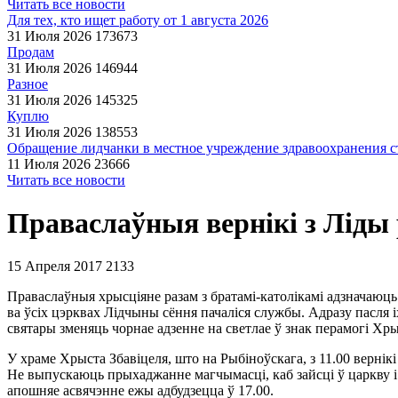
Читать все новости
Для тех, кто ищет работу от 1 августа 2026
31 Июля 2026
173673
Продам
31 Июля 2026
146944
Разное
31 Июля 2026
145325
Куплю
31 Июля 2026
138553
Обращение лидчанки в местное учреждение здравоохранения ст
11 Июля 2026
23666
Читать все новости
Праваслаўныя вернікі з Ліды
15 Апреля 2017
2133
Праваслаўныя хрысціяне разам з братамі-католікамі адзначаюць 
ва ўсіх цэрквах Лідчыны сёння пачаліся службы. Адразу пасля і
святары зменяць чорнае адзенне на светлае ў знак перамогі Хр
У храме Хрыста Збавіцеля, што на Рыбіноўскага, з 11.00 вернікі
Не выпускаюць прыхаджанне магчымасці, каб зайсці ў царкву і п
апошняе асвячэнне ежы адбудзецца ў 17.00.