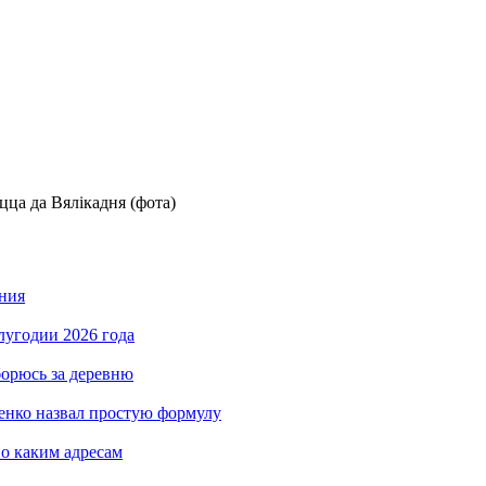
ца да Вялікадня (фота)
ния
лугодии 2026 года
борюсь за деревню
енко назвал простую формулу
по каким адресам