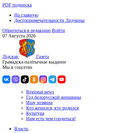
PDF подписка
На главную
Достопримечательности Лидчины
Обратиться в редакцию
Войти
07 Августа 2026
Лiдская
Газета
Грамадска-палiтычнае выданне
Мы в соцсетях
Regional news
Год белорусской женщины
Ищу хозяина
Кто женился, кто родился
Культура
Нам есть чем гордиться!
Власть