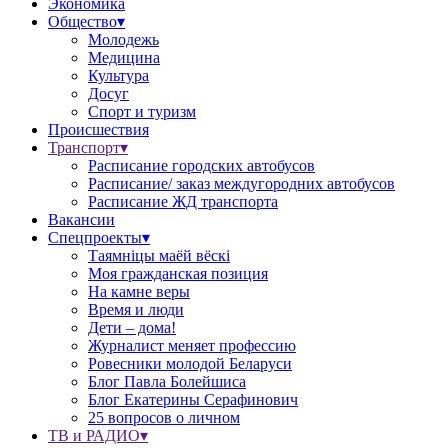
Экономика
Общество▾
Молодежь
Медицина
Культура
Досуг
Спорт и туризм
Происшествия
Транспорт▾
Расписание городских автобусов
Расписание/ заказ междугородних автобусов
Расписание ЖД транспорта
Вакансии
Спецпроекты▾
Таямніцы маёй вёскі
Моя гражданская позиция
На камне веры
Время и люди
Дети – дома!
Журналист меняет профессию
Ровесники молодой Беларуси
Блог Павла Болейшиса
Блог Екатерины Серафинович
25 вопросов о личном
ТВ и РАДИО▾