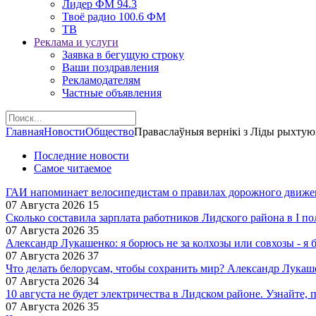
Лидер ФМ 94.3
Твоё радио 100.6 ФМ
ТВ
Реклама и услуги
Заявка в бегущую строку
Ваши поздравления
Рекламодателям
Частные объявления
Главная
Новости
Общество
Праваслаўныя вернікі з Ліды рыхтуюц
Последние новости
Самое читаемое
ГАИ напоминает велосипедистам о правилах дорожного движе
07 Августа 2026
15
Сколько составила зарплата работников Лидского района в I по
07 Августа 2026
35
Александр Лукашенко: я борюсь не за колхозы или совхозы - я 
07 Августа 2026
37
Что делать белорусам, чтобы сохранить мир? Александр Лукаш
07 Августа 2026
34
10 августа не будет электричества в Лидском районе. Узнайте, 
07 Августа 2026
35