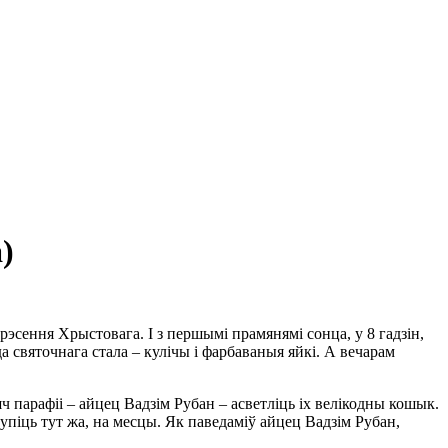
)
рэсення Хрыстовага. І з першымі прамянямі сонца, у 8 гадзін,
а святочнага стала – кулічы і фарбаваныя яйкі. А вечарам
ч парафіі – айцец Вадзім Рубан – асветліць іх велікодны кошык.
упіць тут жа, на месцы. Як паведаміў айцец Вадзім Рубан,