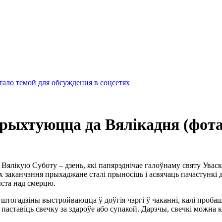
ало темой для обсуждения в соцсетях
 рыхтуюцца да Вялікадня (фота
Вялікую Cуботу – дзень, які папярэднічае галоўнаму святу Уваск
х заканчэння прыхаджане сталі прыносіць і асвячаць пачастункі д
ыста над смерцю.
 штогадзіны выстройваюцца ў доўгія чэргі ў чаканні, калі пробаш
аставіць свечку за здароўе або супакой. Дарэчы, свечкі можна к