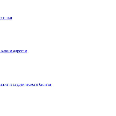
Лесники
о каким адресам
атит и студенческого билета