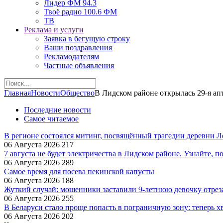
Лидер ФМ 94.3
Твоё радио 100.6 ФМ
ТВ
Реклама и услуги
Заявка в бегущую строку
Ваши поздравления
Рекламодателям
Частные объявления
Главная
Новости
Общество
В Лидском районе открылась 29-я ап
Последние новости
Самое читаемое
В регионе состоялся митинг, посвящённый трагедии деревни 
06 Августа 2026
217
7 августа не будет электричества в Лидском районе. Узнайте, п
06 Августа 2026
289
Самое время для посева пекинской капусты
06 Августа 2026
188
Жуткий случай: мошенники заставили 9‑летнюю девочку отрез
06 Августа 2026
255
В Беларуси стало проще попасть в пограничную зону: теперь хв
06 Августа 2026
202