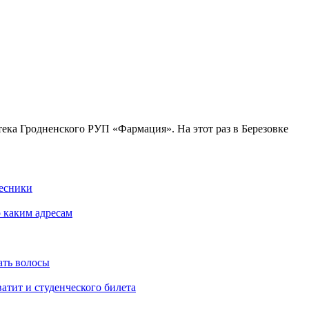
тека Гродненского РУП «Фармация». На этот раз в Березовке
Лесники
о каким адресам
ать волосы
атит и студенческого билета