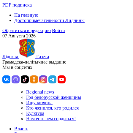
PDF подписка
На главную
Достопримечательности Лидчины
Обратиться в редакцию
Войти
07 Августа 2026
Лiдская
Газета
Грамадска-палiтычнае выданне
Мы в соцсетях
Regional news
Год белорусской женщины
Ищу хозяина
Кто женился, кто родился
Культура
Нам есть чем гордиться!
Власть