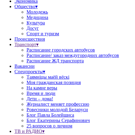
Экономика
Общество▾
Молодежь
Медицина
Культура
Досуг
Спорт и туризм
Происшествия
Транспорт▾
Расписание городских автобусов
Расписание/ заказ междугородних автобусов
Расписание ЖД транспорта
Вакансии
Спецпроекты▾
Таямніцы маёй вёскі
Моя гражданская позиция
На камне веры
Время и люди
Дети – дома!
Журналист меняет профессию
Ровесники молодой Беларуси
Блог Павла Болейшиса
Блог Екатерины Серафинович
25 вопросов о личном
ТВ и РАДИО▾