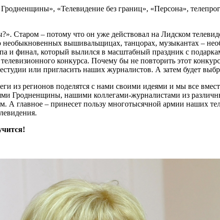
 Гродненщины», «Телевидение без границ», «Персона», телепрог
?». Старом – потому что он уже действовал на Лидском телевиде
 о необыкновенных вышивальщицах, танцорах, музыкантах – нео
апа и финал, который вылился в масштабный праздник с подарка
левизионного конкурса. Почему бы не повторить этот конкурс в
студии или пригласить наших журналистов. А затем будет выбр
леги из регионов поделятся с нами своими идеями и мы все вмес
елями Гродненщины, нашими коллегами-журналистами из различ
м. А главное – принесет пользу многотысячной армии наших теле
елевидения.
лучится!