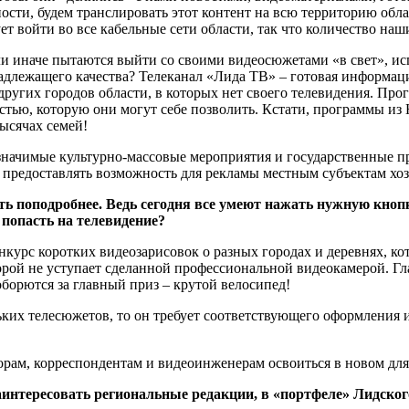
ости, будем транслировать этот контент на всю территорию обла
т войти во все кабельные сети области, так что количество наш
и иначе пытаются выйти со своими видеосюжетами «в свет», исп
 надлежащего качества? Телеканал «Лида ТВ» – готовая информац
ругих городов области, в которых нет своего телевидения. Пр
стью, которую они могут себе позволить. Кстати, программы из
тысячах семей!
 значимые культурно-массовые мероприятия и государственные 
 предоставлять возможность для рекламы местным субъектам хоз
ть поподробнее. Ведь сегодня все умеют нажать нужную кноп
попасть на телевидение?
нкурс коротких видеозарисовок о разных городах и деревнях, кот
ой не уступает сделанной профессиональной видеокамерой. Главн
оборются за главный приз – крутой велосипед!
кольких телесюжетов, то он требует соответствующего оформлени
м, корреспондентам и видеоинженерам освоиться в новом для с
аинтересовать региональные редакции, в «портфеле» Лидско