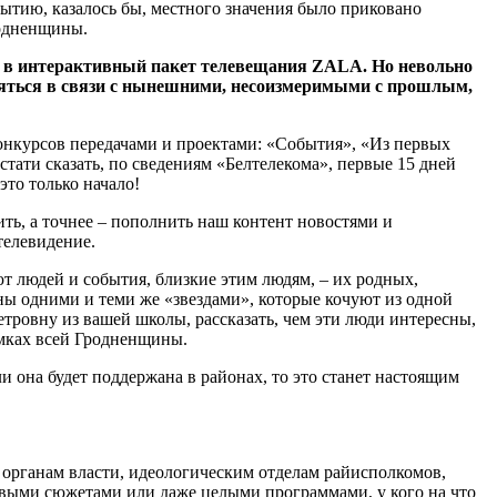
ытию, казалось бы, местного значения было приковано
родненщины.
я в интерактивный пакет телевещания ZALA. Но невольно
иряться в связи с нынешними, несоизмеримыми с прошлым,
нкурсов передачами и проектами: «События», «Из первых
тати сказать, по сведениям «Белтелекома», первые 15 дней
это только начало!
ь, а точнее – пополнить наш контент новостями и
телевидение.
т людей и события, близкие этим людям, – их родных,
ены одними и теми же «звездами», которые кочуют из одной
тровну из вашей школы, рассказать, чем эти люди интересны,
амках всей Гродненщины.
 она будет поддержана в районах, то это станет настоящим
 органам власти, идеологическим отделам райисполкомов,
товыми сюжетами или даже целыми программами, у кого на что