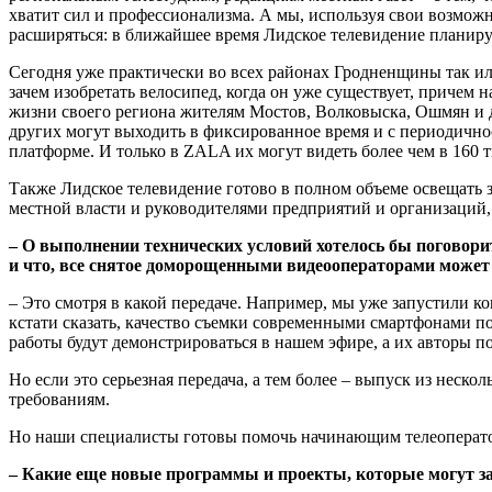
хватит сил и профессионализма. А мы, используя свои возможн
расширяться: в ближайшее время Лидское телевидение планируе
Сегодня уже практически во всех районах Гродненщины так ил
зачем изобретать велосипед, когда он уже существует, причем
жизни своего региона жителям Мостов, Волковыска, Ошмян и д
других могут выходить в фиксированное время и с периодично
платформе. И только в ZALA их могут видеть более чем в 160 
Также Лидское телевидение готово в полном объеме освещать
местной власти и руководителями предприятий и организаций,
– О выполнении технических условий хотелось бы поговори
и что, все снятое доморощенными видеооператорами может 
– Это смотря в какой передаче. Например, мы уже запустили ко
кстати сказать, качество съемки современными смартфонами пор
работы будут демонстрироваться в нашем эфире, а их авторы п
Но если это серьезная передача, а тем более – выпуск из нес
требованиям.
Но наши специалисты готовы помочь начинающим телеоператора
– Какие еще новые программы и проекты, которые могут з