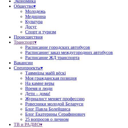
Экономика
Общество▾
Молодежь
Медицина
Культура
Досуг
Спорт и туризм
Происшествия
Транспорт▾
Расписание городских автобусов
Расписание/ заказ междугородних автобусов
Расписание ЖД транспорта
Вакансии
Спецпроекты▾
Таямніцы маёй вёскі
Моя гражданская позиция
На камне веры
Время и люди
Дети – дома!
Журналист меняет профессию
Ровесники молодой Беларуси
Блог Павла Болейшиса
Блог Екатерины Серафинович
25 вопросов о личном
ТВ и РАДИО▾