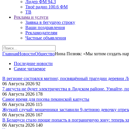
Лидер ФМ 94.3
Твоё радио 100.6 ФМ
ТВ
Реклама и услуги
Заявка в бегущую строку
Ваши поздравления
Рекламодателям
Частные объявления
Главная
Новости
Общество
Нина Позняк: «Мы хотим создать на
Последние новости
Самое читаемое
В регионе состоялся митинг, посвящённый трагедии деревни 
06 Августа 2026
92
7 августа не будет электричества в Лидском районе. Узнайте, п
06 Августа 2026
178
Самое время для посева пекинской капусты
06 Августа 2026
115
Жуткий случай: мошенники заставили 9‑летнюю девочку отрез
06 Августа 2026
167
В Беларуси стало проще попасть в пограничную зону: теперь хв
06 Августа 2026
140