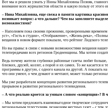
Вот мы и решили узнать у Нины Михайловны Позняк, главного 
внимание всех журналистов области и какую пользу от этого
– Нина Михайловна, еще свежа в памяти картинка красиво
возникает вопрос: а что дальше? Чем вы заполняете выде
возможностями?
– Наполняем пока своими прежними, проверенными временем 
уст», «Гость в студии», «Отображение», «Жизнь-река», «Полны
вещания в новом формате показали, что рейтинг Лидского теле
Но вы правы: в связи с новыми возможностями вещания нашего
телепередачами всех регионов Гродненщины. Мы хотим создать 
Ведь почему жители глубинки районные газеты любят больше, 
близких, друзей, коллег, а порой и их самих. То же касается 
программы в другую, с одного канала на другой. А показать н
что они умеют, о чем думают и мечтают, может только региона
Мы уже разработали концепцию развития регионального телевид
прорывом в развитии регионального телевидения.
– А что реально кроется за умным словом «концепция»? В ч
– Мы хотим предложить взаимовыгодное творческое сотрудниче
региональным телестудиям, редакциям местных газет – с тем,