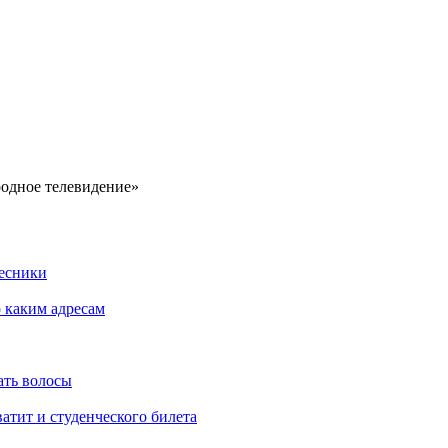
родное телевидение»
Лесники
о каким адресам
ать волосы
атит и студенческого билета