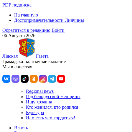
PDF подписка
На главную
Достопримечательности Лидчины
Обратиться в редакцию
Войти
06 Августа 2026
Лiдская
Газета
Грамадска-палiтычнае выданне
Мы в соцсетях
Regional news
Год белорусской женщины
Ищу хозяина
Кто женился, кто родился
Культура
Нам есть чем гордиться!
Власть