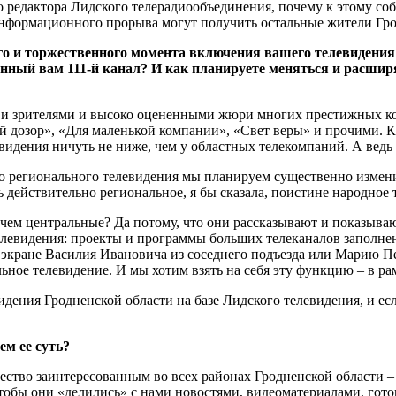
редактора Лидского телерадиообъединения, почему к этому соб
 информационного прорыва могут получить остальные жители Г
го и торжественного момента включения вашего телевидени
ленный вам 111-й канал? И как планируете меняться и расш
и зрителями и высоко оцененными жюри многих престижных ко
й дозор», «Для маленькой компании», «Свет веры» и прочими. Кс
видения ничуть не ниже, чем у областных телекомпаний. А ведь 
 регионального телевидения мы планируем существенно изменит
действительно региональное, я бы сказала, поистине народное 
чем центральные? Да потому, что они рассказывают и показываю
и телевидения: проекты и программы больших телеканалов заполн
а экране Василия Ивановича из соседнего подъезда или Марию Пе
льное телевидение. И мы хотим взять на себя эту функцию – в р
ения Гродненской области на базе Лидского телевидения, и если
ем ее суть?
ство заинтересованным во всех районах Гродненской области –
 чтобы они «делились» с нами новостями, видеоматериалами, го