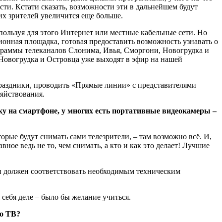
сти. Кстати сказать, возможности эти в дальнейшем будут
их зрителей увеличится еще больше.
ользуя для этого Интернет или местные кабельные сети. Но
ионная площадка, готовая предоставить возможность узнавать о
ограммы телеканалов Слонима, Ивья, Сморгони, Новогрудка и
 Новогрудка и Островца уже выходят в эфир на нашей
праздники, проводить «Прямые линии» с представителями
яйствования.
ку на смартфоне, у многих есть портативные видеокамеры –
орые будут снимать сами телезрители, – там возможно всё. И,
ое ведь не то, чем снимать, а кто и как это делает! Лучшие
я и должен соответствовать необходимым техническим
ебя деле – было бы желание учиться.
го ТВ?