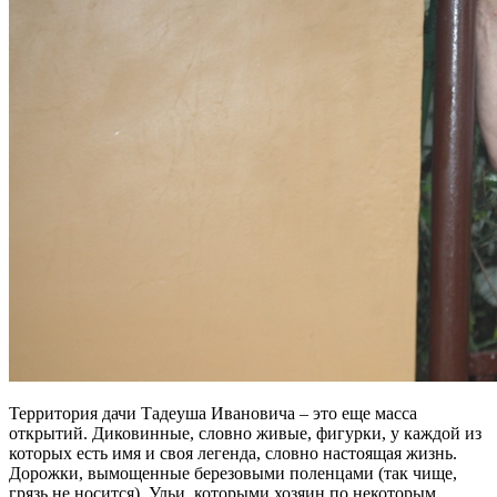
Территория дачи Тадеуша Ивановича – это еще масса
открытий. Диковинные, словно живые, фигурки, у каждой из
которых есть имя и своя легенда, словно настоящая жизнь.
Дорожки, вымощенные березовыми поленцами (так чище,
грязь не носится). Ульи, которыми хозяин по некоторым