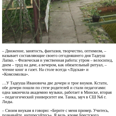
– Движение, занятость, фантазия, творчество, оптимизм, –
называет составляющие своего сегодняшнего дня Тадеуш
Лапко. – Физическая и умственная работа: утром – велосипед,
днем – труд на даче, а вечером, как обязательный ритуал, –
чтение книг и газет. На столе всегда «Лідская» и
«Комсомолка».
…У Тадеуша Ивановича две дочери и трое внуков. Кстати,
обе дочери пошли по стезе родителей и стали педагогами:
одна закончила академию музыки, работает в Минске, вторая
– педагогический университет им. Танка, зауч в СШ №6 г.
Лиды.
– Своим внукам я говорю: «Берите с меня пример. Учитесь,
познавайте, интересуйтесь». Я ведь, кроме Брестского