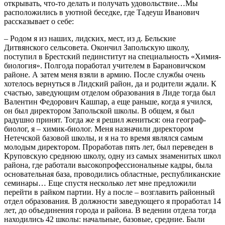
открывать, что-то делать и получать удовольствие…Мы
расположились в уютной беседке, где Тадеуш Иванович
рассказывает о себе:
– Родом я из наших, лидских, мест, из д. Бельские
Дитвянского сельсовета. Окончил Запольскую школу,
поступил в Брестский пединститут на специальность «Химия-
биология». Полгода поработал учителем в Барановичском
районе. А затем меня взяли в армию. После службы очень
хотелось вернуться в Лидский район, да и родители ждали. К
счастью, заведующим отделом образования в Лиде тогда был
Валентин Федорович Кашпар, а еще раньше, когда я учился,
он был директором Запольской школы. В общем, я был
радушно принят. Тогда же я решил жениться: она географ-
биолог, я – химик-биолог. Меня назначили директором
Нетечской базовой школы, и я на то время являлся самым
молодым директором. Проработав пять лет, был переведен в
Круповскую среднюю школу, одну из самых знаменитых школ
района, где работали высокопрофессиональные кадры, была
основательная база, проводились областные, республиканские
семинары… Еще спустя несколько лет мне предложили
перейти в райком партии. Ну а после – возглавить районный
отдел образования. В должности заведующего я проработал 14
лет, до объединения города и района. В ведении отдела тогда
находились 42 школы: начальные, базовые, средние. Были