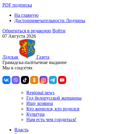
PDF подписка
На главную
Достопримечательности Лидчины
Обратиться в редакцию
Войти
07 Августа 2026
Лiдская
Газета
Грамадска-палiтычнае выданне
Мы в соцсетях
Regional news
Год белорусской женщины
Ищу хозяина
Кто женился, кто родился
Культура
Нам есть чем гордиться!
Власть