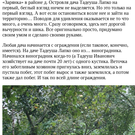
«Зарянка» в районе д. Островля дача Тадеуша Лапко на
первый, беглый взгляд ничем не выделяется. Но это только на
первый взгляд. А вот если остановиться возле нее и зайти на
территорию… Поводов для удивления оказывается не то что
много, а очень много. Сразу оговоримся, здесь нет дорогой
вычурности и шика. Все оригинально просто, придумано
своим умом и сделано своими руками.
Любая дача начинается с ограждения (если таковое, конечно,
имеется). На даче Тадеуша Лапко оно из… виноградника.
Начинался виноградник когда-то (а Тадеуш Иванович
хозяйствует на даче почти 20 лет) с одного кустика. Веточка
его заботливым хозяином пригнулась вниз, заземлилась и
пустила побег, этот побег вырос и также заземлился, а потом
также дал побег. И так по всей длине ограждения.