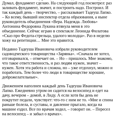
Думал, фундамент сделаю. На следующий год посмотрел: раз
заливать фундамент, значит, и построить надо. Построил. И
так каждый день – творчество, – рассказывает Тадеуш Лапко.
– Ко всему, бывший инспектор отдела образования, а ныне
руководитель объединения «Вера. Надежда. Любовь»
Антонина Федоровна Лукина втянула меня в это
объединение. Сейчас играю в спектакле Леонида Филатова
«Сказ про Федота-стрельца, удалого молодца». Раз в неделю
хожу на репетиции… Мне это нравится.
Недавно Тадеуша Ивановича избрали руководителем
садоводческого товарищества «Зарянка». «Сначала не хотел,
отговаривался, – отмечает он. – Но – пришлось. Мне знакомо,
что такое ответственность, и раз людям нужен, значит –
нужен. Хотя эта работа и сложна, но – уже отдохнул, можно и
поработать. Тем более что люди в товариществе хорошие,
доброжелательные».
Движением наполнен каждый день Тадеуша Ивановича
Лапко. Ежедневно утром он садится на велосипед и едет на
дачу, вечером – домой, в Лиду. А если хотя бы день не
покрутит педали, чувствует: что-то с ним не то. «Мне и спина
раньше болела, и суставы, и давление прыгало, когда на
машине ездил. Все по врачам ходил, – говорит он. – Пересел
на велосипед – и забыл о врачах».