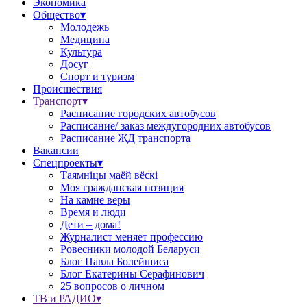
Экономика
Общество▾
Молодежь
Медицина
Культура
Досуг
Спорт и туризм
Происшествия
Транспорт▾
Расписание городских автобусов
Расписание/ заказ междугородних автобусов
Расписание ЖД транспорта
Вакансии
Спецпроекты▾
Таямніцы маёй вёскі
Моя гражданская позиция
На камне веры
Время и люди
Дети – дома!
Журналист меняет профессию
Ровесники молодой Беларуси
Блог Павла Болейшиса
Блог Екатерины Серафинович
25 вопросов о личном
ТВ и РАДИО▾