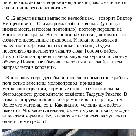
четыре километра от коровников, а значит, молоко теряется
еще и при перегоне животных.
– С 12 апреля начали выпас по неудобицам, – говорит Виктор
Винцентович. – Озимая рожь слабенькая была (у нас тут
низкие места, и посевы подтопило), поэтому перешли на
многолетние травы. Эти участки находятся далековато, что
создает определенные трудности. И пока не появятся в
окрестностях фермы интенсивные пастбища, будем
перегонять животных то туда, то сюда. Говоря о работе,
Виктор Каштан проводит небольшую экскурсию по своему
объекту. Показывает бытовые условия для людей, а затем
направляется в коровник.
– В прошлом году здесь были проведены ремонтные работы:
полностью заменены молокопровод, привязные
металлоконструкции, кормовые столы, за что отдельная
благодарность руководителю хозяйства Тадеушу Рахатко. В
этом планируем полностью отремонтировать крышу. Тем
более что материал есть. Как видите, условия для работы
имеются. Что касается надоев, будем их увеличивать, заодно
запасаться кормами. Ведь нельзя же все время наступать на
одни и те же грабли!