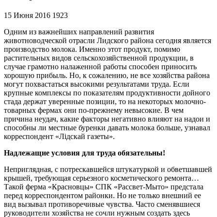
15 Июня 2016
1923
Одним из важнейших направлений развития
животноводческой отрасли Лидского района сегодня является
производство молока. Именно этот продукт, помимо
растительных видов сельскохозяйственной продукции, в
случае грамотно налаженной работы способен приносить
хорошую прибыль. Но, к сожалению, не все хозяйства района
могут похвастаться высокими результатами труда. Если
крупные комплексы по показателям продуктивности дойного
стада держат уверенные позиции, то на некоторых молочно-
товарных фермах они по-прежнему невысокие. В чем
причина неудач, какие факторы негативно влияют на надои и
способны ли местные буренки давать молока больше, узнавал
корреспондент «Лідскай газеты».
Надлежащие условия для труда обязательны!
Неприглядная, с потрескавшейся штукатуркой и обветшавшей
крышей, требующая серьезного косметического ремонта…
Такой ферма «Красновцы» СПК «Рассвет-Мыто» предстала
перед корреспондентом районки. Но не только внешний ее
вид вызывал противоречивые чувства. Часто сменявшиеся
руководители хозяйства не сочли нужным создать здесь