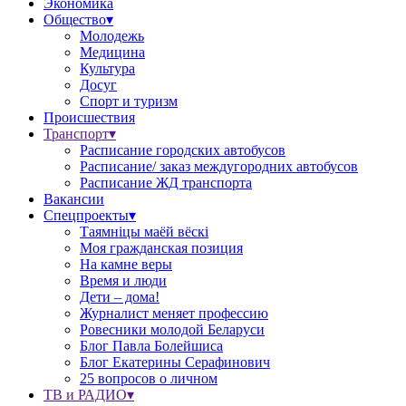
Экономика
Общество▾
Молодежь
Медицина
Культура
Досуг
Спорт и туризм
Происшествия
Транспорт▾
Расписание городских автобусов
Расписание/ заказ междугородних автобусов
Расписание ЖД транспорта
Вакансии
Спецпроекты▾
Таямніцы маёй вёскі
Моя гражданская позиция
На камне веры
Время и люди
Дети – дома!
Журналист меняет профессию
Ровесники молодой Беларуси
Блог Павла Болейшиса
Блог Екатерины Серафинович
25 вопросов о личном
ТВ и РАДИО▾