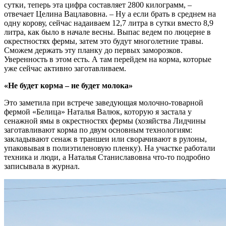
сутки, теперь эта цифра составляет 2800 килограмм, –
отвечает Целина Вацлавовна. – Ну а если брать в среднем на
одну корову, сейчас надаиваем 12,7 литра в сутки вместо 8,9
литра, как было в начале весны. Выпас ведем по люцерне в
окрестностях фермы, затем это будут многолетние травы.
Сможем держать эту планку до первых заморозков.
Уверенность в этом есть. А там перейдем на корма, которые
уже сейчас активно заготавливаем.
«Не будет корма – не будет молока»
Это заметила при встрече заведующая молочно-товарной
фермой «Белица» Наталья Валюк, которую я застала у
сенажной ямы в окрестностях фермы (хозяйства Лидчины
заготавливают корма по двум основным технологиям:
закладывают сенаж в траншеи или сворачивают в рулоны,
упаковывая в полиэтиленовую пленку). На участке работали
техника и люди, а Наталья Станиславовна что-то подробно
записывала в журнал.