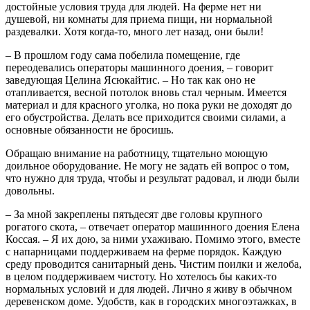
достойные условия труда для людей. На ферме нет ни
душевой, ни комнаты для приема пищи, ни нормальной
раздевалки. Хотя когда-то, много лет назад, они были!
– В прошлом году сама побелила помещение, где
переодевались операторы машинного доения, – говорит
заведующая Целина Ясюкайтис. – Но так как оно не
отапливается, весной потолок вновь стал черным. Имеется
материал и для красного уголка, но пока руки не доходят до
его обустройства. Делать все приходится своими силами, а
основные обязанности не бросишь.
Обращаю внимание на работницу, тщательно моющую
доильное оборудование. Не могу не задать ей вопрос о том,
что нужно для труда, чтобы и результат радовал, и люди были
довольны.
– За мной закреплены пятьдесят две головы крупного
рогатого скота, – отвечает оператор машинного доения Елена
Коссая. – Я их дою, за ними ухаживаю. Помимо этого, вместе
с напарницами поддерживаем на ферме порядок. Каждую
среду проводится санитарный день. Чистим поилки и желоба,
в целом поддерживаем чистоту. Но хотелось бы каких-то
нормальных условий и для людей. Лично я живу в обычном
деревенском доме. Удобств, как в городских многоэтажках, в