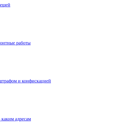
лещей
монтные работы
я штрафом и конфискацией
о каким адресам