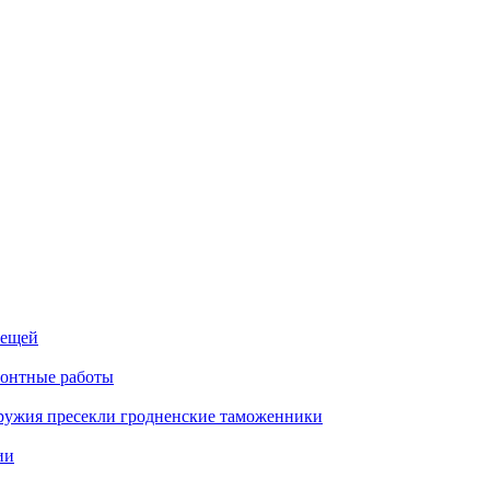
лещей
монтные работы
оружия пресекли гродненские таможенники
ии