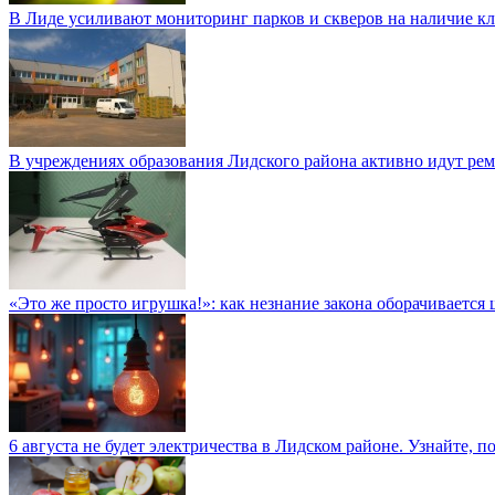
В Лиде усиливают мониторинг парков и скверов на наличие к
В учреждениях образования Лидского района активно идут ре
«Это же просто игрушка!»: как незнание закона оборачиваетс
6 августа не будет электричества в Лидском районе. Узнайте, п