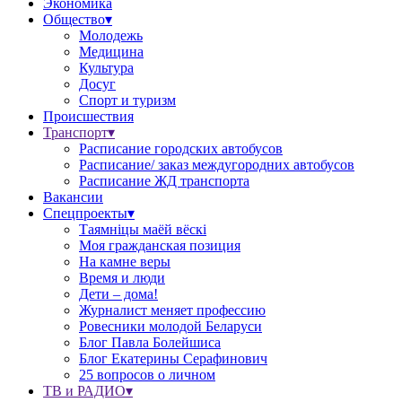
Экономика
Общество▾
Молодежь
Медицина
Культура
Досуг
Спорт и туризм
Происшествия
Транспорт▾
Расписание городских автобусов
Расписание/ заказ междугородних автобусов
Расписание ЖД транспорта
Вакансии
Спецпроекты▾
Таямніцы маёй вёскі
Моя гражданская позиция
На камне веры
Время и люди
Дети – дома!
Журналист меняет профессию
Ровесники молодой Беларуси
Блог Павла Болейшиса
Блог Екатерины Серафинович
25 вопросов о личном
ТВ и РАДИО▾