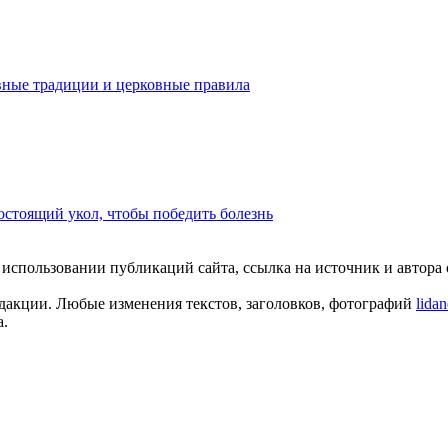
вные традиции и церковные правила
стоящий укол, чтобы победить болезнь
пользовании публикаций сайта, ссылка на источник и автора о
едакции. Любые изменения текстов, заголовков, фотографий
lida
а.