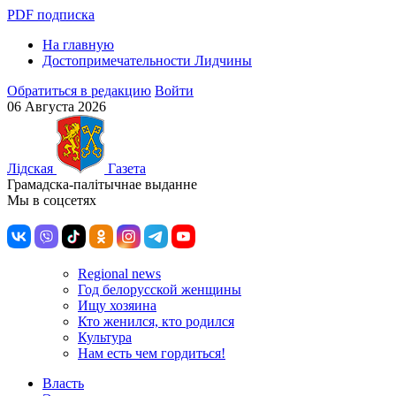
PDF подписка
На главную
Достопримечательности Лидчины
Обратиться в редакцию
Войти
06 Августа 2026
Лiдская
Газета
Грамадска-палiтычнае выданне
Мы в соцсетях
Regional news
Год белорусской женщины
Ищу хозяина
Кто женился, кто родился
Культура
Нам есть чем гордиться!
Власть