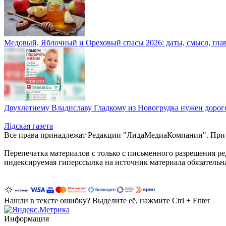
Медовый, Яблочный и Ореховый спасы 2026: даты, смысл, гла
Двухлетнему Владиславу Гладкому из Новогрудка нужен дорого
Лiдская газета
Все права принадлежат Редакции "ЛидаМедиаКомпании". При ис
Перепечатка материалов c только с письменного разрешения р
индексируемая гиперссылка на источник материала обязательн
Нашли в тексте ошибку? Выделите её, нажмите Ctrl + Enter
Информация