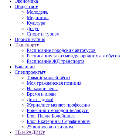
Экономика
Общество▾
Молодежь
Медицина
Культура
Досуг
Спорт и туризм
Происшествия
Транспорт▾
Расписание городских автобусов
Расписание/ заказ междугородних автобусов
Расписание ЖД транспорта
Вакансии
Спецпроекты▾
Таямніцы маёй вёскі
Моя гражданская позиция
На камне веры
Время и люди
Дети – дома!
Журналист меняет профессию
Ровесники молодой Беларуси
Блог Павла Болейшиса
Блог Екатерины Серафинович
25 вопросов о личном
ТВ и РАДИО▾