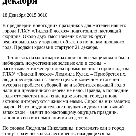
декабря
18 Декабря 2015
3610
В преддверии новогодних праздников для жителей нашего
города ГЛХУ «Лидский лесхоз» подготовило настоящий
сюрприз. Около двух тысяч зеленых елочек будут
реализовываться у торговых объектов по ценам прошлого
года. Продажи красавиц стартуют 21 декабря.
– Лет десять назад в квартирах лидчан все чаще можно было
наблюдать искусственные зеленые ели и сосны, –
рассказывает инженер отдела промышленного производства
ГЛХУ «Лидский лесхоз» Людмила Кулак. – Приобретая их,
люди преследовали главную цель: в конечном итоге нет
мусора и проблем с уборкой, да и заботиться каждый год о
наличии праздничного дерева не надо. Правда, в последние
годы отмечается иная тенденция: жители города вновь
активно интересуются живыми елями. Спрос на них заметно
вырос. И это неудивительно: ощущать в домах настоящий
запах хвои – значит по-настоящему ощущать праздник,
заполнив его воспоминаниями из детства.
По словам Людмилы Николаевны, поставлять ели в город
станут сразу несколько лесничеств, находящихся на