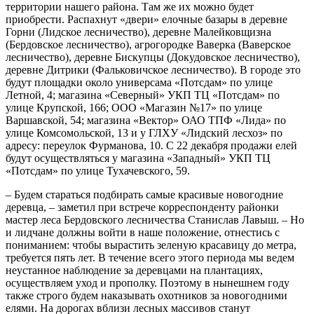
территории нашего района. Там же их можно будет
приобрести. Распахнут «двери» елочные базары в деревне
Горни (Лидское лесничество), деревне Малейковщизна
(Бердовское лесничество), агрогородке Ваверка (Ваверское
лесничество), деревне Бискупцы (Докудовское лесничество),
деревне Дитрики (Фальковичское лесничество). В городе это
будут площадки около универсама «Потсдам» по улице
Летной, 4; магазина «Северный» УКП ТЦ «Потсдам» по
улице Крупской, 166; ООО «Магазин №17» по улице
Варшавской, 54; магазина «Вектор» ОАО ТПФ «Лида» по
улице Комсомольской, 13 и у ГЛХУ «Лидский лесхоз» по
адресу: переулок Фурманова, 10. С 22 декабря продажи елей
будут осуществляться у магазина «Западный» УКП ТЦ
«Потсдам» по улице Тухачевского, 59.
– Будем стараться подбирать самые красивые новогодние
деревца, – заметил при встрече корреспонденту районки
мастер леса Бердовского лесничества Станислав Лавыш. – Но
и лидчане должны войти в наше положение, отнестись с
пониманием: чтобы вырастить зеленую красавицу до метра,
требуется пять лет. В течение всего этого периода мы ведем
неустанное наблюдение за деревцами на плантациях,
осуществляем уход и прополку. Поэтому в нынешнем году
также строго будем наказывать охотников за новогодними
елями. На дорогах вблизи лесных массивов станут