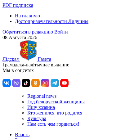
PDF подписка
На главную
Достопримечательности Лидчины
Обратиться в редакцию
Войти
08 Августа 2026
Лiдская
Газета
Грамадска-палiтычнае выданне
Мы в соцсетях
Regional news
Год белорусской женщины
Ищу хозяина
Кто женился, кто родился
Культура
Нам есть чем гордиться!
Власть