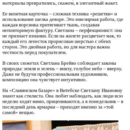
материалы превратились, скажем, в элегантный жакет.
Ее визитная карточка – сложная техника «решетки» и
использование шелка деворе. Это ювелирная работа, где
каждая ворсинка притягивает ткань, создавая
неповторимую фактуру. Светлана – перфекционист: она
не признает изнанки. Если на жилете расцветает мак, то
каждый его лепесток прорисован шерстью с обеих
сторон. Это двойная работа, но для мастера важна
честность перед покупателем.
В своих сюжетах Светлана Брейво соблюдает законы
природы: земля и зелень – внизу, голубое небо – вверху.
Даже не будучи профессиональным художником,
композицию она чувствует интуитивно.
На «Славянском базаре» в Витебске Светлану Ивановну
знают как стилиста. Она любит наблюдать, как люди всю
неделю ходят мимо, прицениваются, а в понедельник – в
последний день ярмарки – приходят именно за «той
самой» вещью.