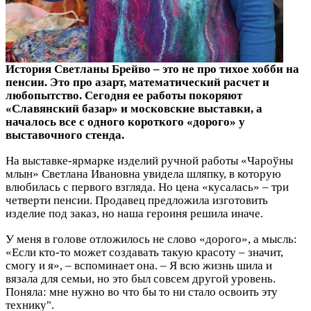
История Светланы Брейво – это не про тихое хобби на
пенсии. Это про азарт, математический расчет и
любопытство. Сегодня ее работы покоряют
«Славянский базар» и московские выставки, а
началось все с одного короткого «дорого» у
выставочного стенда.
На выставке-ярмарке изделий ручной работы «Чароўны
млын» Светлана Ивановна увидела шляпку, в которую
влюбилась с первого взгляда. Но цена «кусалась» – три
четверти пенсии. Продавец предложила изготовить
изделие под заказ, но наша героиня решила иначе.
У меня в голове отложилось не слово «дорого», а мысль:
«Если кто-то может создавать такую красоту – значит,
смогу и я», – вспоминает она. – Я всю жизнь шила и
вязала для семьи, но это был совсем другой уровень.
Поняла: мне нужно во что бы то ни стало освоить эту
технику".