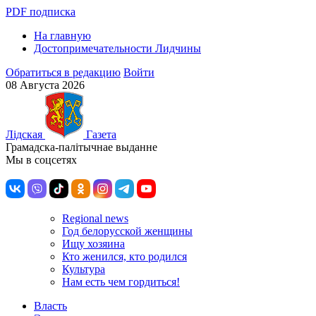
PDF подписка
На главную
Достопримечательности Лидчины
Обратиться в редакцию
Войти
08 Августа 2026
Лiдская
Газета
Грамадска-палiтычнае выданне
Мы в соцсетях
Regional news
Год белорусской женщины
Ищу хозяина
Кто женился, кто родился
Культура
Нам есть чем гордиться!
Власть