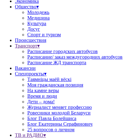
Экономика
Общество▾
Молодежь
Медицина
Культура
Досуг
Спорт и туризм
Происшествия
Транспорт▾
Расписание городских автобусов
Расписание/ заказ междугородних автобусов
Расписание ЖД транспорта
Вакансии
Спецпроекты▾
Таямніцы маёй вёскі
Моя гражданская позиция
На камне веры
Время и люди
Дети – дома!
Журналист меняет профессию
Ровесники молодой Беларуси
Блог Павла Болейшиса
Блог Екатерины Серафинович
25 вопросов о личном
ТВ и РАДИО▾