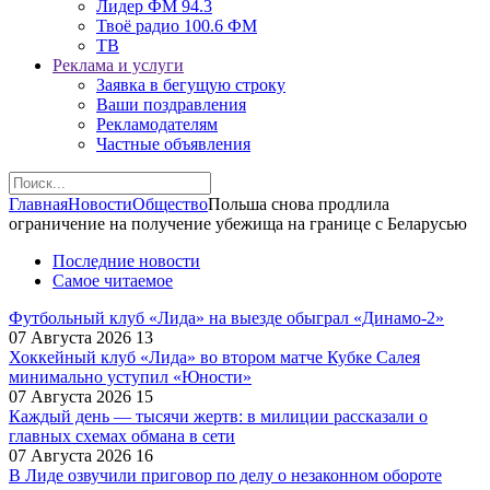
Лидер ФМ 94.3
Твоё радио 100.6 ФМ
ТВ
Реклама и услуги
Заявка в бегущую строку
Ваши поздравления
Рекламодателям
Частные объявления
Главная
Новости
Общество
Польша снова продлила
ограничение на получение убежища на границе с Беларусью
Последние новости
Самое читаемое
Футбольный клуб «Лида» на выезде обыграл «Динамо-2»
07 Августа 2026
13
Хоккейный клуб «Лида» во втором матче Кубке Салея
минимально уступил «Юности»
07 Августа 2026
15
Каждый день — тысячи жертв: в милиции рассказали о
главных схемах обмана в сети
07 Августа 2026
16
В Лиде озвучили приговор по делу о незаконном обороте