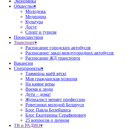
Экономика
Общество▾
Молодежь
Медицина
Культура
Досуг
Спорт и туризм
Происшествия
Транспорт▾
Расписание городских автобусов
Расписание/ заказ междугородних автобусов
Расписание ЖД транспорта
Вакансии
Спецпроекты▾
Таямніцы маёй вёскі
Моя гражданская позиция
На камне веры
Время и люди
Дети – дома!
Журналист меняет профессию
Ровесники молодой Беларуси
Блог Павла Болейшиса
Блог Екатерины Серафинович
25 вопросов о личном
ТВ и РАДИО▾