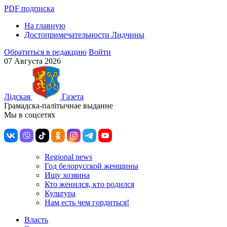
PDF подписка
На главную
Достопримечательности Лидчины
Обратиться в редакцию
Войти
07 Августа 2026
Лiдская
Газета
Грамадска-палiтычнае выданне
Мы в соцсетях
Regional news
Год белорусской женщины
Ищу хозяина
Кто женился, кто родился
Культура
Нам есть чем гордиться!
Власть