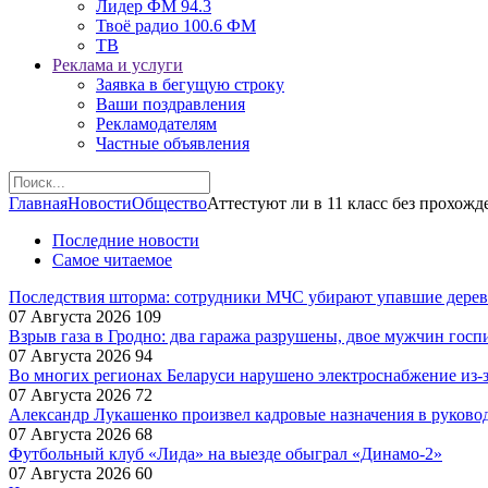
Лидер ФМ 94.3
Твоё радио 100.6 ФМ
ТВ
Реклама и услуги
Заявка в бегущую строку
Ваши поздравления
Рекламодателям
Частные объявления
Главная
Новости
Общество
Аттестуют ли в 11 класс без прохож
Последние новости
Самое читаемое
Последствия шторма: сотрудники МЧС убирают упавшие деревь
07 Августа 2026
109
Взрыв газа в Гродно: два гаража разрушены, двое мужчин гос
07 Августа 2026
94
Во многих регионах Беларуси нарушено электроснабжение из-за
07 Августа 2026
72
Александр Лукашенко произвел кадровые назначения в руково
07 Августа 2026
68
Футбольный клуб «Лида» на выезде обыграл «Динамо-2»
07 Августа 2026
60