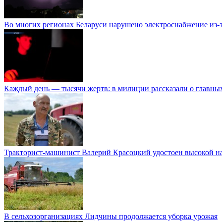
Во многих регионах Беларуси нарушено электроснабжение из-за
Каждый день — тысячи жертв: в милиции рассказали о главных
Тракторист-машинист Валерий Красоцкий удостоен высокой на
В сельхозорганизациях Лидчины продолжается уборка урожая