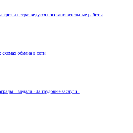
 гроз и ветра: ведутся восстановительные работы
 схемах обмана в сети
грады – медали «За трудовые заслуги»