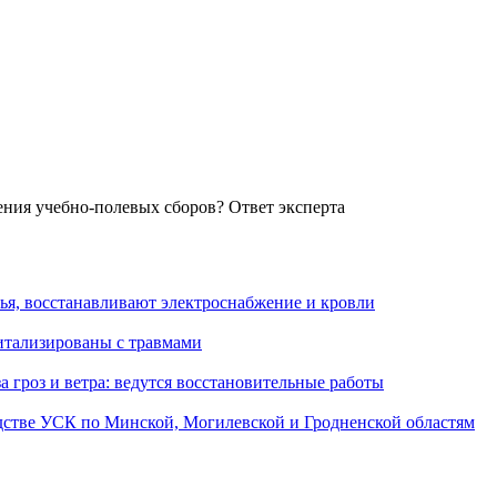
дения учебно-полевых сборов? Ответ эксперта
я, восстанавливают электроснабжение и кровли
питализированы с травмами
 гроз и ветра: ведутся восстановительные работы
дстве УСК по Минской, Могилевской и Гродненской областям