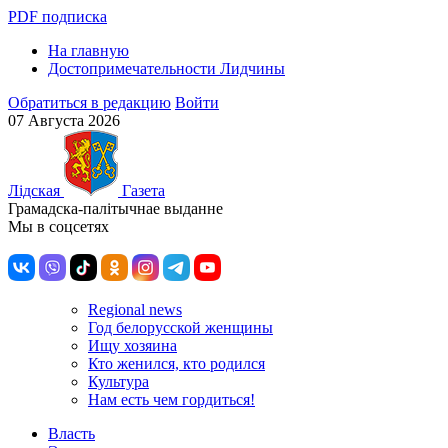
PDF подписка
На главную
Достопримечательности Лидчины
Обратиться в редакцию
Войти
07 Августа 2026
Лiдская
Газета
Грамадска-палiтычнае выданне
Мы в соцсетях
Regional news
Год белорусской женщины
Ищу хозяина
Кто женился, кто родился
Культура
Нам есть чем гордиться!
Власть