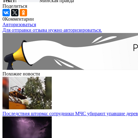
Текст:
Минская правда
Поделиться
0
Комментарии
Авторизоваться
Для отправки отзыва нужно авторизироваться.
Похожие новости
Последствия шторма: сотрудники МЧС убирают упавшие деревь