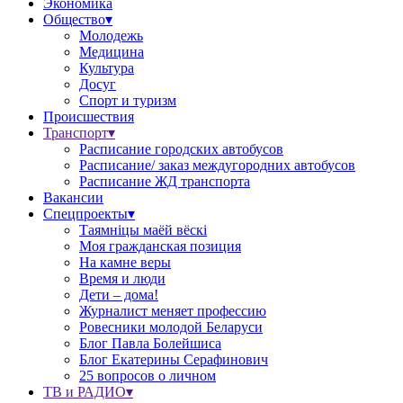
Экономика
Общество▾
Молодежь
Медицина
Культура
Досуг
Спорт и туризм
Происшествия
Транспорт▾
Расписание городских автобусов
Расписание/ заказ междугородних автобусов
Расписание ЖД транспорта
Вакансии
Спецпроекты▾
Таямніцы маёй вёскі
Моя гражданская позиция
На камне веры
Время и люди
Дети – дома!
Журналист меняет профессию
Ровесники молодой Беларуси
Блог Павла Болейшиса
Блог Екатерины Серафинович
25 вопросов о личном
ТВ и РАДИО▾