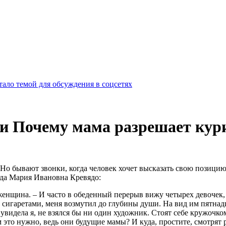
ало темой для обсуждения в соцсетях
или Почему мама разрешает кур
Но бывают звонки, когда человек хочет высказать свою позици
ода Мария Ивановна Кревядо:
 женщина. – И часто в обеденный перерыв вижу четырех девочек
т сигаретами, меня возмутил до глубины души. На вид им пятнад
 увидела я, не взялся бы ни один художник. Стоят себе кружочко
 это нужно, ведь они будущие мамы? И куда, простите, смотрят 