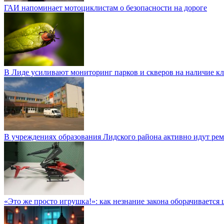
ГАИ напоминает мотоциклистам о безопасности на дороге
В Лиде усиливают мониторинг парков и скверов на наличие к
В учреждениях образования Лидского района активно идут ре
«Это же просто игрушка!»: как незнание закона оборачиваетс