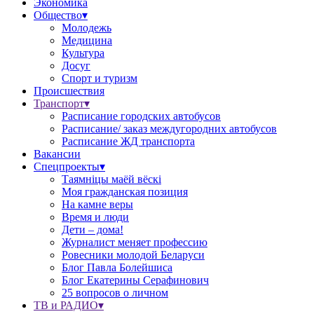
Экономика
Общество▾
Молодежь
Медицина
Культура
Досуг
Спорт и туризм
Происшествия
Транспорт▾
Расписание городских автобусов
Расписание/ заказ междугородних автобусов
Расписание ЖД транспорта
Вакансии
Спецпроекты▾
Таямніцы маёй вёскі
Моя гражданская позиция
На камне веры
Время и люди
Дети – дома!
Журналист меняет профессию
Ровесники молодой Беларуси
Блог Павла Болейшиса
Блог Екатерины Серафинович
25 вопросов о личном
ТВ и РАДИО▾