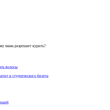
ему мама разрешает курить?
ать волосы
атит и студенческого билета
лещей