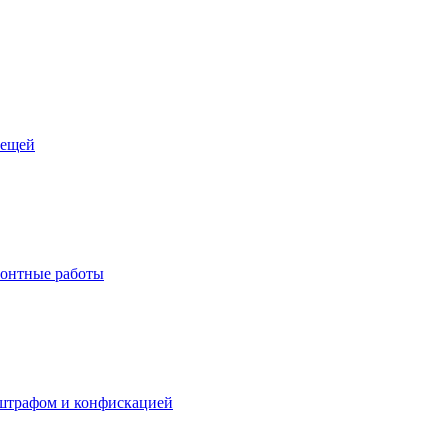
лещей
монтные работы
я штрафом и конфискацией