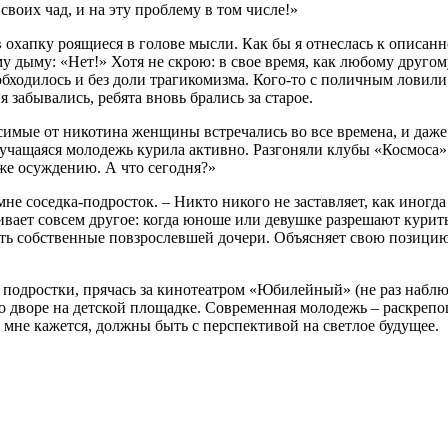
своих чад, и на эту проблему в том числе!»
 охапку роящиеся в голове мысли. Как бы я отнеслась к описан
у дыму: «Нет!» Хотя не скрою: в свое время, как любому другом
бходилось и без доли трагикомизма. Кого-то с поличным ловили 
я забывались, ребята вновь брались за старое.
исимые от никотина женщины встречались во все времена, и даже
т учащаяся молодежь курила активно. Разгоняли клубы «Космоса»
же осуждению. А что сегодня?»
е соседка-подросток. – Никто никого не заставляет, как иногда
живает совсем другое: когда юноше или девушке разрешают курит
меть собственные повзрослевшей дочери. Объясняет свою позицию
 подростки, прячась за кинотеатром «Юбилейный» (не раз набл
о дворе на детской площадке. Современная молодежь – раскрепощ
ак мне кажется, должны быть с перспективой на светлое будущее.