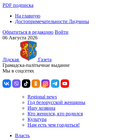
PDF подписка
На главную
Достопримечательности Лидчины
Обратиться в редакцию
Войти
06 Августа 2026
Лiдская
Газета
Грамадска-палiтычнае выданне
Мы в соцсетях
Regional news
Год белорусской женщины
Ищу хозяина
Кто женился, кто родился
Культура
Нам есть чем гордиться!
Власть