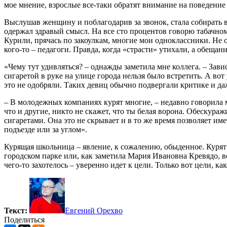
мое мнение, взрослые все-таки обратят внимание на поведение 
Выслушав женщину и поблагодарив за звонок, стала собирать в
одержал здравый смысл. На все сто процентов говорю табачном
Курили, прячась по закоулкам, многие мои одноклассники. Не о
кого-то – педагоги. Правда, когда «страсти» утихали, а обещани
«Чему тут удивляться? – однажды заметила мне коллега. – Зав
сигаретой в руке на улице города нельзя было встретить. А во
это не одобряли. Таких девиц обычно подвергали критике и да
– В молодежных компаниях курят многие, – недавно говорила мн
что и другие, никто не скажет, что ты белая ворона. Обескура
сигаретами. Она это не скрывает и в то же время позволяет и
подъезде или за углом».
Курящая школьница – явление, к сожалению, обыденное. Курят
городском парке или, как заметила Мария Ивановна Кревядо, в
чего-то захотелось – уверенно идет к цели. Только вот цели, к
Текст:
Евгений Орехво
Поделиться