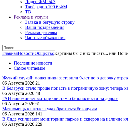
Лидер ФМ 94.3
Твоё радио 100.6 ФМ
ТВ
Реклама и услуги
Заявка в бегущую строку
Ваши поздравления
Рекламодателям
Частные объявления
Главная
Новости
Общество
Картины бы с них писать... или Поч
Последние новости
Самое читаемое
Жуткий случай: мошенники заставили 9‑летнюю девочку отрез
06 Августа 2026
21
В Беларуси стало проще попасть в пограничную зону: теперь хв
06 Августа 2026
48
ГАИ напоминает мотоциклистам о безопасности на дороге
06 Августа 2026
61
Матпомощь к школе: куда обратиться белорусам
06 Августа 2026
141
В Лиде усиливают мониторинг парков и скверов на наличие к
06 Августа 2026
229