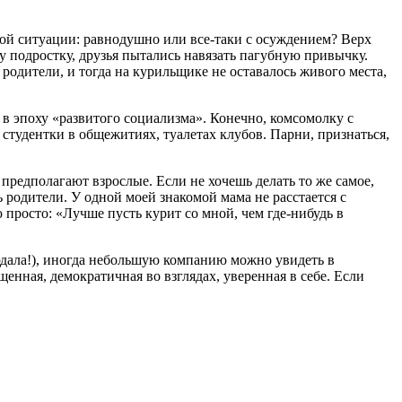
ной ситуации: равнодушно или все-таки с осуждением? Верх
у подростку, друзья пытались навязать пагубную привычку.
родители, и тогда на курильщике не оставалось живого места,
 в эпоху «развитого социализма». Конечно, комсомолку с
 студентки в общежитиях, туалетах клубов. Парни, признаться,
 предполагают взрослые. Если не хочешь делать то же самое,
ь родители. У одной моей знакомой мама не расстается с
 просто: «Лучше пусть курит со мной, чем где-нибудь в
юдала!), иногда небольшую компанию можно увидеть в
енная, демократичная во взглядах, уверенная в себе. Если