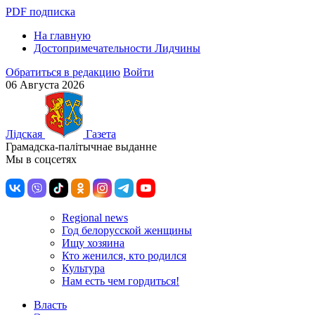
PDF подписка
На главную
Достопримечательности Лидчины
Обратиться в редакцию
Войти
06 Августа 2026
Лiдская
Газета
Грамадска-палiтычнае выданне
Мы в соцсетях
Regional news
Год белорусской женщины
Ищу хозяина
Кто женился, кто родился
Культура
Нам есть чем гордиться!
Власть