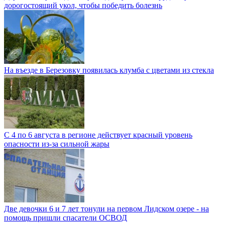
дорогостоящий укол, чтобы победить болезнь
На въезде в Березовку появилась клумба с цветами из стекла
С 4 по 6 августа в регионе действует красный уровень
опасности из-за сильной жары
Две девочки 6 и 7 лет тонули на первом Лидском озере - на
помощь пришли спасатели ОСВОД