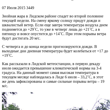
07 Июля 2015
3449
Знойная жара в Лидском районе спадет во второй половине
текущей недели. На смену яркому солнцу придут дожди и
шквалистый ветер. Если еще завтра температура воздуха днем
поднимется до +29˚С, то уже в четверг лишь до +21˚С, а в
пятницу и вовсе опустится до +14˚С. При этом порывы ветра
будут достигать 20 м/с.
С четверга и до конца недели прогнозируются дожди. В
выходные дни дневная температура будет колебаться от +17 до
+19˚С.
Как рассказали
в Лидской метеостанции, в первую декаду
июля ожидается превышение климатической нормы на 3-4
градуса. На данный момент самая высокая температура в
текущем месяце наблюдалась в Лиде
6 июля – 33,2˚С, в этот
же день зафиксированы и самые сильные порывы ветра – 19
м/с.