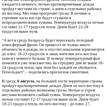
ожидается немного: ночью кратковременные дожди
пройдут местами по стране, а днем в отдельных районах
по востоку. Местами прогремят грозы. В ночные и
утренние часы кое-где будут сгущаться
непродолжительные туманы. Температура воздуха ночью
составит 11-17 градусов тепла. Днем будет 22-28
градусов выше нуля.
"А вот в среду Беларусь будет пересекать холодный
атмосферный фронт. Он принесет не только много
облачности и дожди, но и опустит показания термометров
до плюс 18-23 градусов, и лишь жителям юго-востока
повезет немного больше. В четверг температурный фон
понизится уже повсеместно, на середину дня не выше 18-
24 градусов тепла, при этом без дождей не обойдется.
Похолодает", - поделились прогнозом синоптики.
В среду,
6 августа
, на большей части территории страны
пройдут кратковременные дожди. Днем по юго-востоку в
отдельных районах возможны грозы. Ночью и утром
местами возможен слабый туман. Температура воздуха
ночью составит 12-17 градусов выше нуля. Днем будет
18-23 градуса тепла, по юго-востоку - до плюс 27.