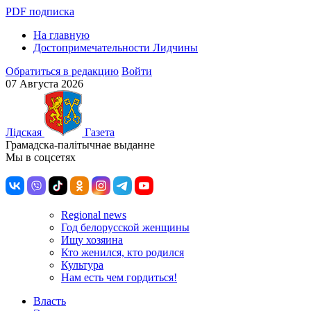
PDF подписка
На главную
Достопримечательности Лидчины
Обратиться в редакцию
Войти
07 Августа 2026
Лiдская
Газета
Грамадска-палiтычнае выданне
Мы в соцсетях
Regional news
Год белорусской женщины
Ищу хозяина
Кто женился, кто родился
Культура
Нам есть чем гордиться!
Власть