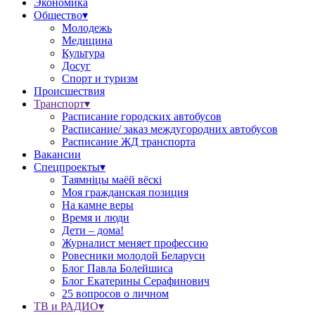
Экономика
Общество▾
Молодежь
Медицина
Культура
Досуг
Спорт и туризм
Происшествия
Транспорт▾
Расписание городских автобусов
Расписание/ заказ междугородних автобусов
Расписание ЖД транспорта
Вакансии
Спецпроекты▾
Таямніцы маёй вёскі
Моя гражданская позиция
На камне веры
Время и люди
Дети – дома!
Журналист меняет профессию
Ровесники молодой Беларуси
Блог Павла Болейшиса
Блог Екатерины Серафинович
25 вопросов о личном
ТВ и РАДИО▾