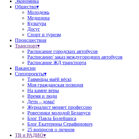
Экономика
Общество▾
Молодежь
Медицина
Культура
Досуг
Спорт и туризм
Происшествия
Транспорт▾
Расписание городских автобусов
Расписание/ заказ междугородних автобусов
Расписание ЖД транспорта
Вакансии
Спецпроекты▾
Таямніцы маёй вёскі
Моя гражданская позиция
На камне веры
Время и люди
Дети – дома!
Журналист меняет профессию
Ровесники молодой Беларуси
Блог Павла Болейшиса
Блог Екатерины Серафинович
25 вопросов о личном
ТВ и РАДИО▾