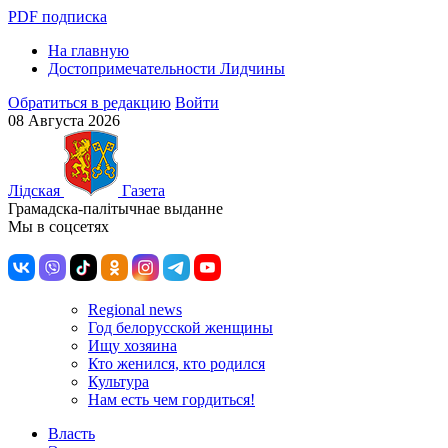
PDF подписка
На главную
Достопримечательности Лидчины
Обратиться в редакцию
Войти
08 Августа 2026
Лiдская
Газета
Грамадска-палiтычнае выданне
Мы в соцсетях
Regional news
Год белорусской женщины
Ищу хозяина
Кто женился, кто родился
Культура
Нам есть чем гордиться!
Власть