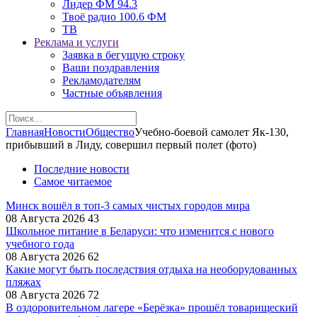
Лидер ФМ 94.3
Твоё радио 100.6 ФМ
ТВ
Реклама и услуги
Заявка в бегущую строку
Ваши поздравления
Рекламодателям
Частные объявления
Главная
Новости
Общество
Учебно-боевой самолет Як-130,
прибывший в Лиду, совершил первый полет (фото)
Последние новости
Самое читаемое
Минск вошёл в топ-3 самых чистых городов мира
08 Августа 2026
43
Школьное питание в Беларуси: что изменится с нового
учебного года
08 Августа 2026
62
Какие могут быть последствия отдыха на необорудованных
пляжах
08 Августа 2026
72
В оздоровительном лагере «Берёзка» прошёл товарищеский