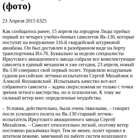
(фото)
23 Апреля 2015
6325
Как сообщалось ранее, 15 апреля на аэродром Лиды прибыл
первый из четырех учебно-боевых самолетов Як-130, которые
поступят на вооружение 116-й гвардейской штурмовой
авиабазы. Он был доставлен в разобранном виде на борту
транспортника Ил-76. Буквально за неделю специалисты
Иркутского авиационного завода собрали все комплектующие
самолета в единый механизм и уже сегодня, 23 апреля, новый
Як-130 совершил свой первый полет. Управляли воздушным
судном российские летчики-испытатели Сергей Михайлюк и
Алексей Янушковский. Испытывать качество вот-вот
собранного самолета – задача сверхсложная не только с точки
зрения летного мастерства, но и психологии. К тому же
сильный ветер внес определенные неудобства.
– Условия, действительно, были очень тяжелыми, – говорит
после успешного полета на Як-130 старший летчик-
испытатель Иркутского авиационного завода Сергей
Михайлюк. – Самолет относительно легкий, поэтому ветер
постоянно раскачивал борт. Тем не менее, полет прошел в
штатном режиме, замечаний по работе систем воздушного