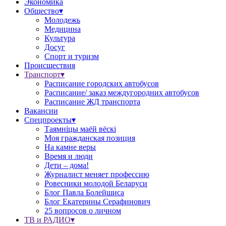
Экономика
Общество▾
Молодежь
Медицина
Культура
Досуг
Спорт и туризм
Происшествия
Транспорт▾
Расписание городских автобусов
Расписание/ заказ междугородних автобусов
Расписание ЖД транспорта
Вакансии
Спецпроекты▾
Таямніцы маёй вёскі
Моя гражданская позиция
На камне веры
Время и люди
Дети – дома!
Журналист меняет профессию
Ровесники молодой Беларуси
Блог Павла Болейшиса
Блог Екатерины Серафинович
25 вопросов о личном
ТВ и РАДИО▾