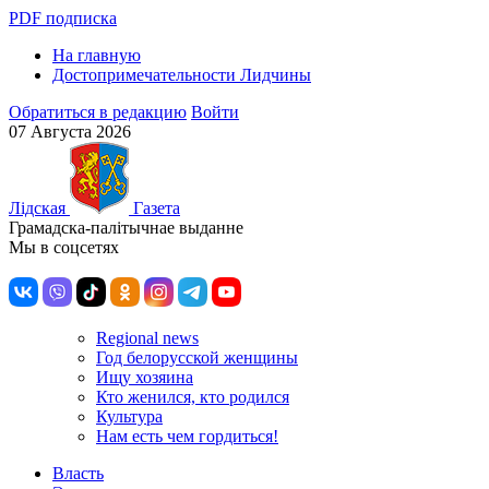
PDF подписка
На главную
Достопримечательности Лидчины
Обратиться в редакцию
Войти
07 Августа 2026
Лiдская
Газета
Грамадска-палiтычнае выданне
Мы в соцсетях
Regional news
Год белорусской женщины
Ищу хозяина
Кто женился, кто родился
Культура
Нам есть чем гордиться!
Власть