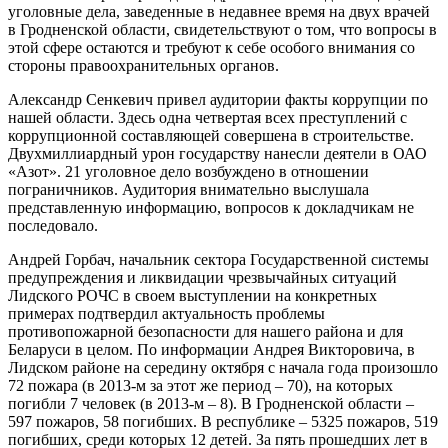
уголовные дела, заведенные в недавнее время на двух врачей
в Гродненской области, свидетельствуют о том, что вопросы в
этой сфере остаются и требуют к себе особого внимания со
стороны правоохранительных органов.
Александр Сенкевич привел аудитории факты коррупции по
нашей области. Здесь одна четвертая всех преступлений с
коррупционной составляющей совершена в строительстве.
Двухмиллиардный урон государству нанесли деятели в ОАО
«Азот». 21 уголовное дело возбуждено в отношении
пограничников. Аудитория внимательно выслушала
представленную информацию, вопросов к докладчикам не
последовало.
Андрей Горбач, начальник сектора Государственной системы
предупреждения и ликвидации чрезвычайных ситуаций
Лидского РОЧС в своем выступлении на конкретных
примерах подтвердил актуальность проблемы
противопожарной безопасности для нашего района и для
Беларуси в целом. По информации Андрея Викторовича, в
Лидском районе на середину октября с начала года произошло
72 пожара (в 2013-м за этот же период – 70), на которых
погибли 7 человек (в 2013-м – 8). В Гродненской области –
597 пожаров, 58 погибших. В республике – 5325 пожаров, 519
погибших, среди которых 12 детей. За пять прошедших лет в