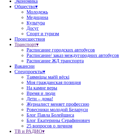
Экономика
Общество▾
Молодежь
Медицина
Культура
Досуг
Спорт и туризм
Происшествия
Транспорт▾
Расписание городских автобусов
Расписание/ заказ междугородних автобусов
Расписание ЖД транспорта
Вакансии
Спецпроекты▾
Таямніцы маёй вёскі
Моя гражданская позиция
На камне веры
Время и люди
Дети – дома!
Журналист меняет профессию
Ровесники молодой Беларуси
Блог Павла Болейшиса
Блог Екатерины Серафинович
25 вопросов о личном
ТВ и РАДИО▾