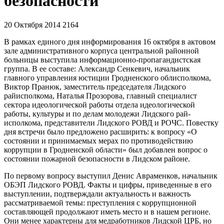
безопасности
20 Октября 2014
2164
В рамках единого дня информирования 16 октября в актовом
зале административного корпуса центральной районной
больницы выступила информационно-пропагандистская
группа. В ее составе: Александр Сенкевич, начальник
главного управления юстиции Гродненского облисполкома,
Виктор Пранюк, заместитель председателя Лидского
райисполкома, Наталья Прозорова, главный специалист
сектора идеологической работы отдела идеологической
работы, культуры и по делам молодежи Лидского рай-
исполкома, представители Лидского РОВД и РОЧС. Повестку
дня встречи было предложено расширить: к вопросу «О
состоянии и принимаемых мерах по противодействию
коррупции в Гродненской области» был добавлен вопрос о
состоянии пожарной безопасности в Лидском районе.
По первому вопросу выступил Денис Авраменков, начальник
ОБЭП Лидского РОВД. Факты и цифры, приведенные в его
выступлении, подтверждали актуальность и важность
рассматриваемой темы: преступления с коррупционной
составляющей продолжают иметь место и в нашем регионе.
Они менее характерны для медработников Лидской ЦРБ, но