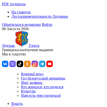
PDF подписка
На главную
Достопримечательности Лидчины
Обратиться в редакцию
Войти
08 Августа 2026
Лiдская
Газета
Грамадска-палiтычнае выданне
Мы в соцсетях
Regional news
Год белорусской женщины
Ищу хозяина
Кто женился, кто родился
Культура
Нам есть чем гордиться!
Власть