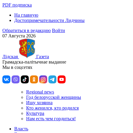
PDF подписка
На главную
Достопримечательности Лидчины
Обратиться в редакцию
Войти
07 Августа 2026
Лiдская
Газета
Грамадска-палiтычнае выданне
Мы в соцсетях
Regional news
Год белорусской женщины
Ищу хозяина
Кто женился, кто родился
Культура
Нам есть чем гордиться!
Власть