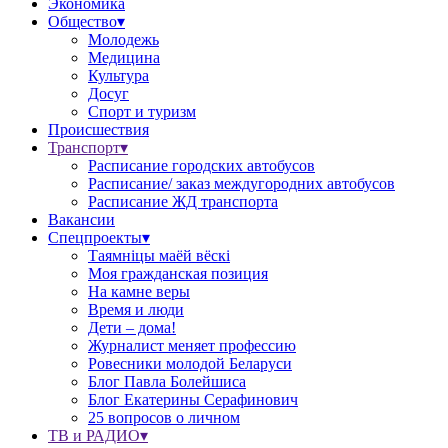
Экономика
Общество▾
Молодежь
Медицина
Культура
Досуг
Спорт и туризм
Происшествия
Транспорт▾
Расписание городских автобусов
Расписание/ заказ междугородних автобусов
Расписание ЖД транспорта
Вакансии
Спецпроекты▾
Таямніцы маёй вёскі
Моя гражданская позиция
На камне веры
Время и люди
Дети – дома!
Журналист меняет профессию
Ровесники молодой Беларуси
Блог Павла Болейшиса
Блог Екатерины Серафинович
25 вопросов о личном
ТВ и РАДИО▾