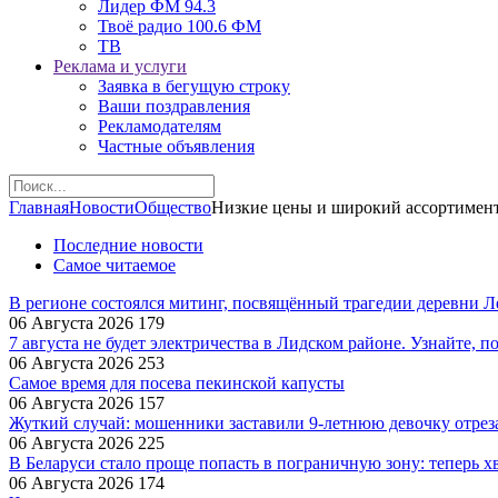
Лидер ФМ 94.3
Твоё радио 100.6 ФМ
ТВ
Реклама и услуги
Заявка в бегущую строку
Ваши поздравления
Рекламодателям
Частные объявления
Главная
Новости
Общество
Низкие цены и широкий ассортимен
Последние новости
Самое читаемое
В регионе состоялся митинг, посвящённый трагедии деревни 
06 Августа 2026
179
7 августа не будет электричества в Лидском районе. Узнайте, п
06 Августа 2026
253
Самое время для посева пекинской капусты
06 Августа 2026
157
Жуткий случай: мошенники заставили 9‑летнюю девочку отрез
06 Августа 2026
225
В Беларуси стало проще попасть в пограничную зону: теперь хв
06 Августа 2026
174