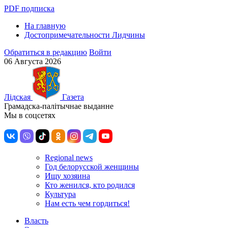
PDF подписка
На главную
Достопримечательности Лидчины
Обратиться в редакцию
Войти
06 Августа 2026
Лiдская
Газета
Грамадска-палiтычнае выданне
Мы в соцсетях
Regional news
Год белорусской женщины
Ищу хозяина
Кто женился, кто родился
Культура
Нам есть чем гордиться!
Власть