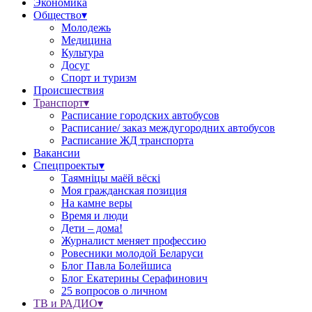
Экономика
Общество▾
Молодежь
Медицина
Культура
Досуг
Спорт и туризм
Происшествия
Транспорт▾
Расписание городских автобусов
Расписание/ заказ междугородних автобусов
Расписание ЖД транспорта
Вакансии
Спецпроекты▾
Таямніцы маёй вёскі
Моя гражданская позиция
На камне веры
Время и люди
Дети – дома!
Журналист меняет профессию
Ровесники молодой Беларуси
Блог Павла Болейшиса
Блог Екатерины Серафинович
25 вопросов о личном
ТВ и РАДИО▾