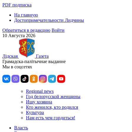
PDF подписка
На главную
Достопримечательности Лидчины
Обратиться в редакцию
Войти
10 Августа 2026
Лiдская
Газета
Грамадска-палiтычнае выданне
Мы в соцсетях
Regional news
Год белорусской женщины
Ищу хозяина
Кто женился, кто родился
Культура
Нам есть чем гордиться!
Власть