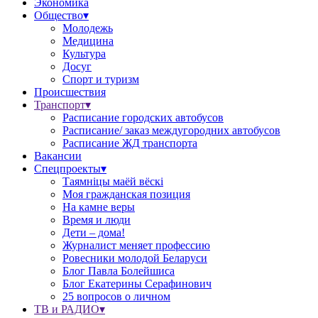
Экономика
Общество▾
Молодежь
Медицина
Культура
Досуг
Спорт и туризм
Происшествия
Транспорт▾
Расписание городских автобусов
Расписание/ заказ междугородних автобусов
Расписание ЖД транспорта
Вакансии
Спецпроекты▾
Таямніцы маёй вёскі
Моя гражданская позиция
На камне веры
Время и люди
Дети – дома!
Журналист меняет профессию
Ровесники молодой Беларуси
Блог Павла Болейшиса
Блог Екатерины Серафинович
25 вопросов о личном
ТВ и РАДИО▾