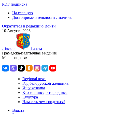
PDF подписка
На главную
Достопримечательности Лидчины
Обратиться в редакцию
Войти
10 Августа 2026
Лiдская
Газета
Грамадска-палiтычнае выданне
Мы в соцсетях
Regional news
Год белорусской женщины
Ищу хозяина
Кто женился, кто родился
Культура
Нам есть чем гордиться!
Власть