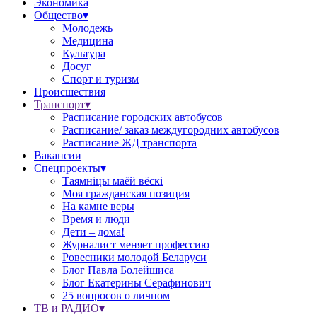
Экономика
Общество▾
Молодежь
Медицина
Культура
Досуг
Спорт и туризм
Происшествия
Транспорт▾
Расписание городских автобусов
Расписание/ заказ междугородних автобусов
Расписание ЖД транспорта
Вакансии
Спецпроекты▾
Таямніцы маёй вёскі
Моя гражданская позиция
На камне веры
Время и люди
Дети – дома!
Журналист меняет профессию
Ровесники молодой Беларуси
Блог Павла Болейшиса
Блог Екатерины Серафинович
25 вопросов о личном
ТВ и РАДИО▾