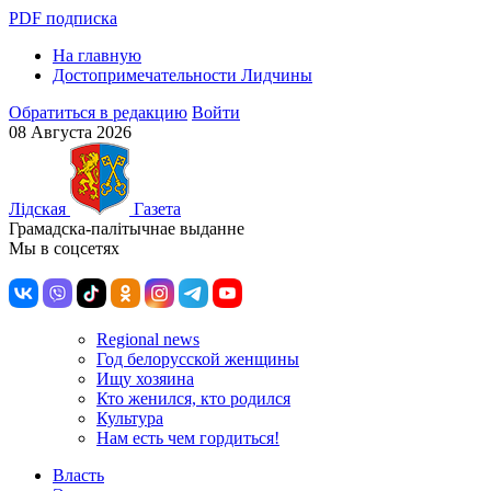
PDF подписка
На главную
Достопримечательности Лидчины
Обратиться в редакцию
Войти
08 Августа 2026
Лiдская
Газета
Грамадска-палiтычнае выданне
Мы в соцсетях
Regional news
Год белорусской женщины
Ищу хозяина
Кто женился, кто родился
Культура
Нам есть чем гордиться!
Власть