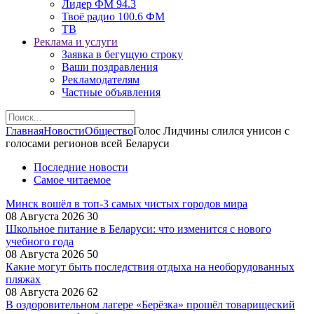
Лидер ФМ 94.3
Твоё радио 100.6 ФМ
ТВ
Реклама и услуги
Заявка в бегущую строку
Ваши поздравления
Рекламодателям
Частные объявления
Главная
Новости
Общество
Голос Лидчины слился унисон с
голосами регионов всей Беларуси
Последние новости
Самое читаемое
Минск вошёл в топ-3 самых чистых городов мира
08 Августа 2026
30
Школьное питание в Беларуси: что изменится с нового
учебного года
08 Августа 2026
50
Какие могут быть последствия отдыха на необорудованных
пляжах
08 Августа 2026
62
В оздоровительном лагере «Берёзка» прошёл товарищеский