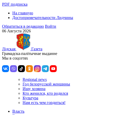
PDF подписка
На главную
Достопримечательности Лидчины
Обратиться в редакцию
Войти
06 Августа 2026
Лiдская
Газета
Грамадска-палiтычнае выданне
Мы в соцсетях
Regional news
Год белорусской женщины
Ищу хозяина
Кто женился, кто родился
Культура
Нам есть чем гордиться!
Власть