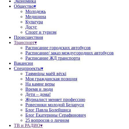
Экономика
Общество▾
Молодежь
Медицина
Культура
Досуг
Спорт и туризм
Происшествия
Транспорт▾
Расписание городских автобусов
Расписание/ заказ междугородних автобусов
Расписание ЖД транспорта
Вакансии
Спецпроекты▾
Таямніцы маёй вёскі
Моя гражданская позиция
На камне веры
Время и люди
Дети – дома!
Журналист меняет профессию
Ровесники молодой Беларуси
Блог Павла Болейшиса
Блог Екатерины Серафинович
25 вопросов о личном
ТВ и РАДИО▾