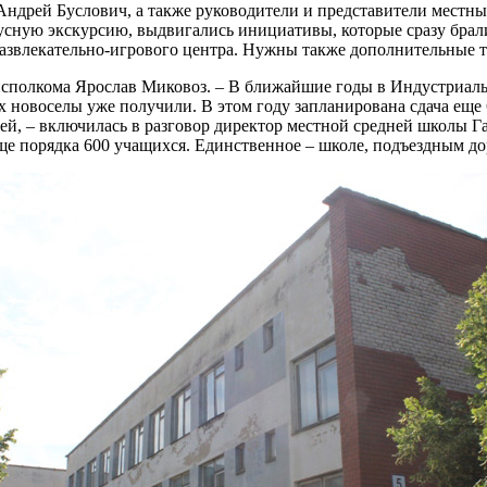
рей Буслович, а также руководители и представители местных
сную экскурсию, выдвигались инициативы, которые сразу брали
 развлекательно-игрового центра. Нужны также дополнительные 
йисполкома Ярослав Миковоз. – В ближайшие годы в Индустриаль
 новоселы уже получили. В этом году запланирована сдача еще 6
ей, – включилась в разговор директор местной средней школы Г
еще порядка 600 учащихся. Единственное – школе, подъездным д