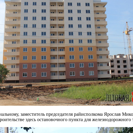
триальному, заместитель председателя райисполкома Ярослав М
троительстве здесь остановочного пункта для железнодорожного