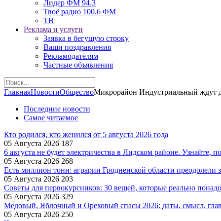
Лидер ФМ 94.3
Твоё радио 100.6 ФМ
ТВ
Реклама и услуги
Заявка в бегущую строку
Ваши поздравления
Рекламодателям
Частные объявления
Главная
Новости
Общество
Микрорайон Индустриальный ждут д
Последние новости
Самое читаемое
Кто родился, кто женился от 5 августа 2026 года
05 Августа 2026
187
6 августа не будет электричества в Лидском районе. Узнайте, п
05 Августа 2026
268
Есть миллион тонн: аграрии Гродненской области преодолели з
05 Августа 2026
203
Советы для первокурсников: 30 вещей, которые реально понад
05 Августа 2026
329
Медовый, Яблочный и Ореховый спасы 2026: даты, смысл, гла
05 Августа 2026
250