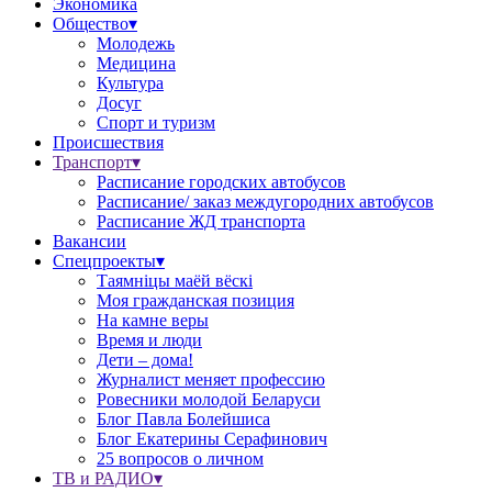
Экономика
Общество▾
Молодежь
Медицина
Культура
Досуг
Спорт и туризм
Происшествия
Транспорт▾
Расписание городских автобусов
Расписание/ заказ междугородних автобусов
Расписание ЖД транспорта
Вакансии
Спецпроекты▾
Таямніцы маёй вёскі
Моя гражданская позиция
На камне веры
Время и люди
Дети – дома!
Журналист меняет профессию
Ровесники молодой Беларуси
Блог Павла Болейшиса
Блог Екатерины Серафинович
25 вопросов о личном
ТВ и РАДИО▾