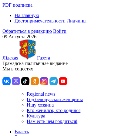
PDF подписка
На главную
Достопримечательности Лидчины
Обратиться в редакцию
Войти
09 Августа 2026
Лiдская
Газета
Грамадска-палiтычнае выданне
Мы в соцсетях
Regional news
Год белорусской женщины
Ищу хозяина
Кто женился, кто родился
Культура
Нам есть чем гордиться!
Власть