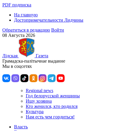
PDF подписка
На главную
Достопримечательности Лидчины
Обратиться в редакцию
Войти
08 Августа 2026
Лiдская
Газета
Грамадска-палiтычнае выданне
Мы в соцсетях
Regional news
Год белорусской женщины
Ищу хозяина
Кто женился, кто родился
Культура
Нам есть чем гордиться!
Власть