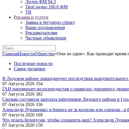
Лидер ФМ 94.3
Твоё радио 100.6 ФМ
ТВ
Реклама и услуги
Заявка в бегущую строку
Ваши поздравления
Рекламодателям
Частные объявления
Главная
Новости
Общество
«Они не одни». Как проводят время 
Последние новости
Самое читаемое
В Лидском районе ликвидируют последствия разрушительного
07 Августа 2026
354
ГАИ напоминает велосипедистам о правилах дорожного движе
07 Августа 2026
382
Сколько составила зарплата работников Лидского района в I по
07 Августа 2026
336
Александр Лукашенко: я борюсь не за колхозы или совхозы - я 
07 Августа 2026
169
Что делать белорусам, чтобы сохранить мир? Александр Лукаш
07 Августа 2026
150