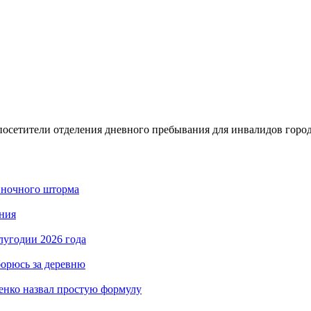
посетители отделения дневного пребывания для инвалидов горо
 ночного шторма
ния
лугодии 2026 года
борюсь за деревню
енко назвал простую формулу