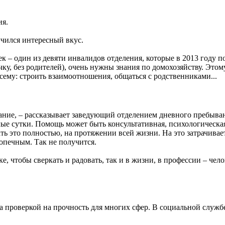
ия.
учился интересный вкус.
к – один из девяти инвалидов отделения, которые в 2013 году п
чку, без родителей), очень нужны знания по домохозяйству. Это
всему: строить взаимоотношения, общаться с родственниками...
рование, – рассказывает заведующий отделением дневного пребыв
ые сутки. Помощь может быть консультативная, психологическая,
ть это полностью, на протяжении всей жизни. На это затрачивае
одопечным. Так не получится.
 чтобы сверкать и радовать, так и в жизни, в профессии – чело
а проверкой на прочность для многих сфер. В социальной службе