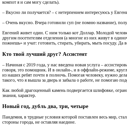
компот я и сам могу сделать).
– Вкусно ли получается? – с нетерпением интересуюсь у Евген
– Очень вкусно. Вчера готовили суп (не помню название), пол
Евгений живет один. С ним только кот Доллар. Молодой челове
другим посетителям отделения (а многие из них живут в одино
пожнешь» и учат: готовить, стирать, убирать, мыть посуду. Да 
Кто твой лучший друг? Ассистент
– Начиная с 2019 года, у нас введена новая услуга – ассисти
говоря, это помощник. И в онлайн-, и в оффлайн-режиме, кругл
из наших ребят почти в полночь. Помогая человеку, нужно дела
такого, что я вышла за дверь и забыла о работе, не помогаю п
Как любой драгоценный камень подвергается шлифовке, огранке,
знания, характер.
Новый год, дубль два, три, четыре
Пандемия, в трудные условия которой поставлен весь мир, стал
стороны города, не оставляя наедине.