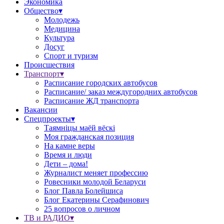
Экономика
Общество▾
Молодежь
Медицина
Культура
Досуг
Спорт и туризм
Происшествия
Транспорт▾
Расписание городских автобусов
Расписание/ заказ междугородних автобусов
Расписание ЖД транспорта
Вакансии
Спецпроекты▾
Таямніцы маёй вёскі
Моя гражданская позиция
На камне веры
Время и люди
Дети – дома!
Журналист меняет профессию
Ровесники молодой Беларуси
Блог Павла Болейшиса
Блог Екатерины Серафинович
25 вопросов о личном
ТВ и РАДИО▾