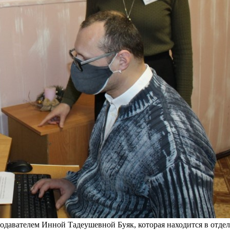
подавателем Инной Тадеушевной Буяк, которая находится в отделе