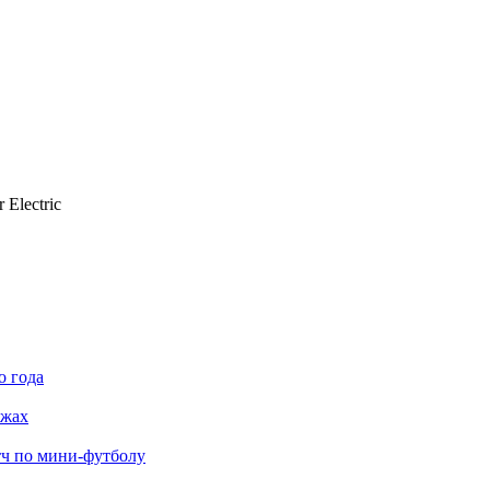
 Electric
о года
яжах
тч по мини-футболу