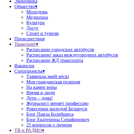
Экономика
Общество▾
Молодежь
Медицина
Культура
Досуг
Спорт и туризм
Происшествия
Транспорт▾
Расписание городских автобусов
Расписание/ заказ междугородних автобусов
Расписание ЖД транспорта
Вакансии
Спецпроекты▾
Таямніцы маёй вёскі
Моя гражданская позиция
На камне веры
Время и люди
Дети – дома!
Журналист меняет профессию
Ровесники молодой Беларуси
Блог Павла Болейшиса
Блог Екатерины Серафинович
25 вопросов о личном
ТВ и РАДИО▾