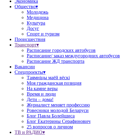
Экономика
Общество▾
Молодежь
Медицина
Культура
Досуг
Спорт и туризм
Происшествия
Транспорт▾
Расписание городских автобусов
Расписание/ заказ междугородних автобусов
Расписание ЖД транспорта
Вакансии
Спецпроекты▾
Таямніцы маёй вёскі
Моя гражданская позиция
На камне веры
Время и люди
Дети – дома!
Журналист меняет профессию
Ровесники молодой Беларуси
Блог Павла Болейшиса
Блог Екатерины Серафинович
25 вопросов о личном
ТВ и РАДИО▾