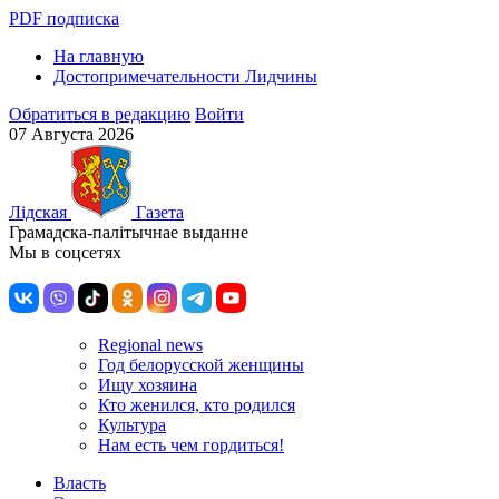
PDF подписка
На главную
Достопримечательности Лидчины
Обратиться в редакцию
Войти
07 Августа 2026
Лiдская
Газета
Грамадска-палiтычнае выданне
Мы в соцсетях
Regional news
Год белорусской женщины
Ищу хозяина
Кто женился, кто родился
Культура
Нам есть чем гордиться!
Власть