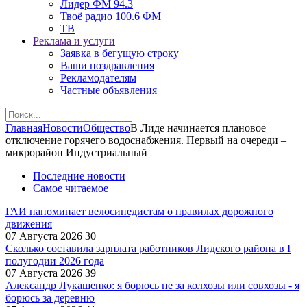
Лидер ФМ 94.3
Твоё радио 100.6 ФМ
ТВ
Реклама и услуги
Заявка в бегущую строку
Ваши поздравления
Рекламодателям
Частные объявления
Главная
Новости
Общество
В Лиде начинается плановое
отключение горячего водоснабжения. Первый на очереди –
микрорайон Индустриальный
Последние новости
Самое читаемое
ГАИ напоминает велосипедистам о правилах дорожного
движения
07 Августа 2026
30
Сколько составила зарплата работников Лидского района в I
полугодии 2026 года
07 Августа 2026
39
Александр Лукашенко: я борюсь не за колхозы или совхозы - я
борюсь за деревню