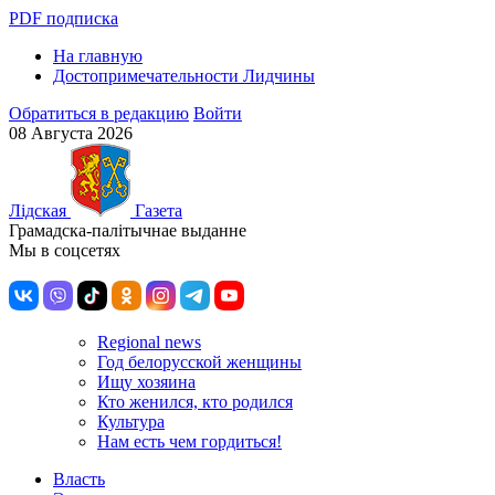
PDF подписка
На главную
Достопримечательности Лидчины
Обратиться в редакцию
Войти
08 Августа 2026
Лiдская
Газета
Грамадска-палiтычнае выданне
Мы в соцсетях
Regional news
Год белорусской женщины
Ищу хозяина
Кто женился, кто родился
Культура
Нам есть чем гордиться!
Власть