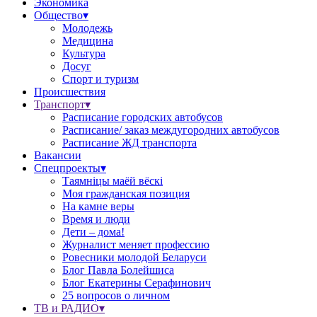
Экономика
Общество▾
Молодежь
Медицина
Культура
Досуг
Спорт и туризм
Происшествия
Транспорт▾
Расписание городских автобусов
Расписание/ заказ междугородних автобусов
Расписание ЖД транспорта
Вакансии
Спецпроекты▾
Таямніцы маёй вёскі
Моя гражданская позиция
На камне веры
Время и люди
Дети – дома!
Журналист меняет профессию
Ровесники молодой Беларуси
Блог Павла Болейшиса
Блог Екатерины Серафинович
25 вопросов о личном
ТВ и РАДИО▾