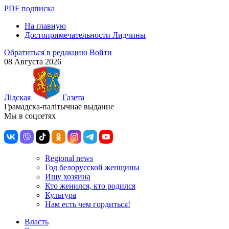
PDF подписка
На главную
Достопримечательности Лидчины
Обратиться в редакцию
Войти
08 Августа 2026
Лiдская
Газета
Грамадска-палiтычнае выданне
Мы в соцсетях
Regional news
Год белорусской женщины
Ищу хозяина
Кто женился, кто родился
Культура
Нам есть чем гордиться!
Власть