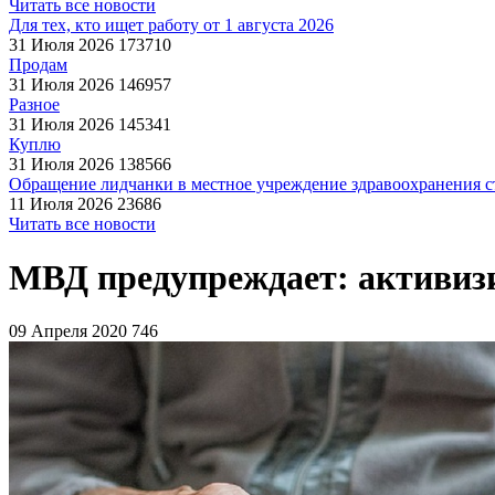
Читать все новости
Для тех, кто ищет работу от 1 августа 2026
31 Июля 2026
173710
Продам
31 Июля 2026
146957
Разное
31 Июля 2026
145341
Куплю
31 Июля 2026
138566
Обращение лидчанки в местное учреждение здравоохранения ст
11 Июля 2026
23686
Читать все новости
МВД предупреждает: активиз
09 Апреля 2020
746