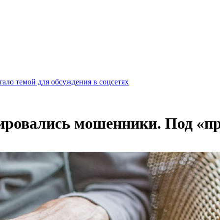
ало темой для обсуждения в соцсетях
ировались мошенники. Под «п