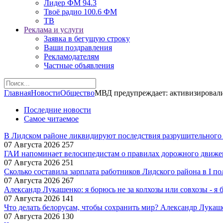
Лидер ФМ 94.3
Твоё радио 100.6 ФМ
ТВ
Реклама и услуги
Заявка в бегущую строку
Ваши поздравления
Рекламодателям
Частные объявления
Главная
Новости
Общество
МВД предупреждает: активизировал
Последние новости
Самое читаемое
В Лидском районе ликвидируют последствия разрушительного
07 Августа 2026
257
ГАИ напоминает велосипедистам о правилах дорожного движе
07 Августа 2026
251
Сколько составила зарплата работников Лидского района в I по
07 Августа 2026
267
Александр Лукашенко: я борюсь не за колхозы или совхозы - я 
07 Августа 2026
141
Что делать белорусам, чтобы сохранить мир? Александр Лукаш
07 Августа 2026
130