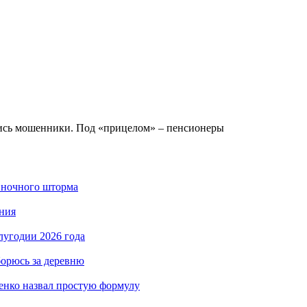
ись мошенники. Под «прицелом» – пенсионеры
 ночного шторма
ния
лугодии 2026 года
борюсь за деревню
енко назвал простую формулу