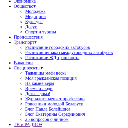
Экономика
Общество▾
Молодежь
Медицина
Культура
Досуг
Спорт и туризм
Происшествия
Транспорт▾
Расписание городских автобусов
Расписание/ заказ междугородних автобусов
Расписание ЖД транспорта
Вакансии
Спецпроекты▾
Таямніцы маёй вёскі
Моя гражданская позиция
На камне веры
Время и люди
Дети – дома!
Журналист меняет профессию
Ровесники молодой Беларуси
Блог Павла Болейшиса
Блог Екатерины Серафинович
25 вопросов о личном
ТВ и РАДИО▾