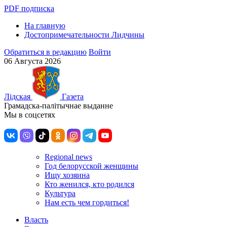
PDF подписка
На главную
Достопримечательности Лидчины
Обратиться в редакцию
Войти
06 Августа 2026
Лiдская
Газета
Грамадска-палiтычнае выданне
Мы в соцсетях
Regional news
Год белорусской женщины
Ищу хозяина
Кто женился, кто родился
Культура
Нам есть чем гордиться!
Власть