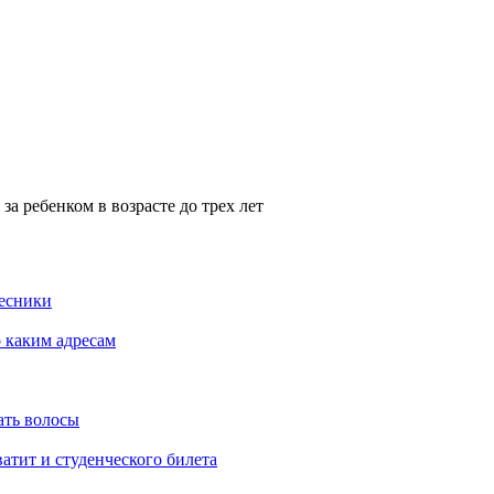
за ребенком в возрасте до трех лет
Лесники
о каким адресам
ать волосы
атит и студенческого билета