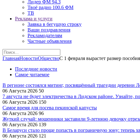
Лидер ФМ 94.3
Твоё радио 100.6 ФМ
ТВ
Реклама и услуги
Заявка в бегущую строку
Ваши поздравления
Рекламодателям
Частные объявления
Главная
Новости
Общество
С 1 февраля вырастет размер пособия 
Последние новости
Самое читаемое
В регионе состоялся митинг, посвящённый трагедии деревни 
06 Августа 2026
50
7 августа не будет электричества в Лидском районе. Узнайте, п
06 Августа 2026
150
Самое время для посева пекинской капусты
06 Августа 2026
96
Жуткий случай: мошенники заставили 9‑летнюю девочку отрез
06 Августа 2026
139
В Беларуси стало проще попасть в пограничную зону: теперь хв
06 Августа 2026
121