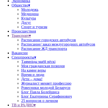
Экономика
Общество▾
Молодежь
Медицина
Культура
Досуг
Спорт и туризм
Происшествия
Транспорт▾
Расписание городских автобусов
Расписание/ заказ междугородних автобусов
Расписание ЖД транспорта
Вакансии
Спецпроекты▾
Таямніцы маёй вёскі
Моя гражданская позиция
На камне веры
Время и люди
Дети – дома!
Журналист меняет профессию
Ровесники молодой Беларуси
Блог Павла Болейшиса
Блог Екатерины Серафинович
25 вопросов о личном
ТВ и РАДИО▾