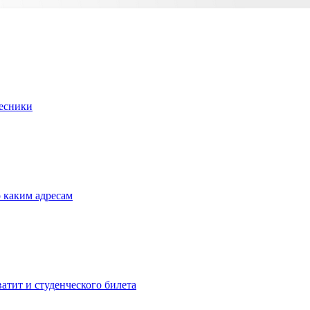
Лесники
о каким адресам
атит и студенческого билета