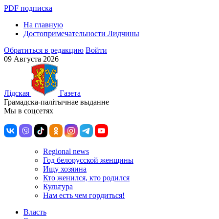
PDF подписка
На главную
Достопримечательности Лидчины
Обратиться в редакцию
Войти
09 Августа 2026
Лiдская
Газета
Грамадска-палiтычнае выданне
Мы в соцсетях
Regional news
Год белорусской женщины
Ищу хозяина
Кто женился, кто родился
Культура
Нам есть чем гордиться!
Власть