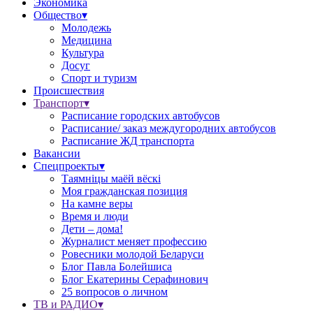
Экономика
Общество▾
Молодежь
Медицина
Культура
Досуг
Спорт и туризм
Происшествия
Транспорт▾
Расписание городских автобусов
Расписание/ заказ междугородних автобусов
Расписание ЖД транспорта
Вакансии
Спецпроекты▾
Таямніцы маёй вёскі
Моя гражданская позиция
На камне веры
Время и люди
Дети – дома!
Журналист меняет профессию
Ровесники молодой Беларуси
Блог Павла Болейшиса
Блог Екатерины Серафинович
25 вопросов о личном
ТВ и РАДИО▾