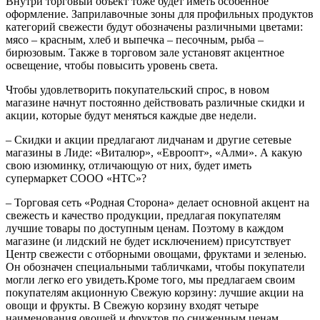
Внутри торговый объект тоже будет иметь особенное
оформление. Заприлавочные зоны для профильных продуктов
категорий свежести будут обозначены различными цветами:
мясо – красным, хлеб и выпечка – песочным, рыба –
бирюзовым. Также в торговом зале установят акцентное
освещение, чтобы повысить уровень света.
Чтобы удовлетворить покупательский спрос, в новом
магазине начнут постоянно действовать различные скидки и
акции, которые будут меняться каждые две недели.
– Скидки и акции предлагают лидчанам и другие сетевые
магазины в Лиде: «Виталюр», «Евроопт», «Алми». А какую
свою изюминку, отличающую от них, будет иметь
супермаркет СООО «НТС»?
– Торговая сеть «Родная Сторона» делает основной акцент на
свежесть и качество продукции, предлагая покупателям
лучшие товары по доступным ценам. Поэтому в каждом
магазине (и лидский не будет исключением) присутствует
Центр свежести с отборными овощами, фруктами и зеленью.
Он обозначен специальными табличками, чтобы покупатели
могли легко его увидеть.Кроме того, мы предлагаем своим
покупателям акционную Свежую корзину: лучшие акции на
овощи и фрукты. В Свежую корзину входят четыре
наименования овощей и фруктов по сниженным ценам,