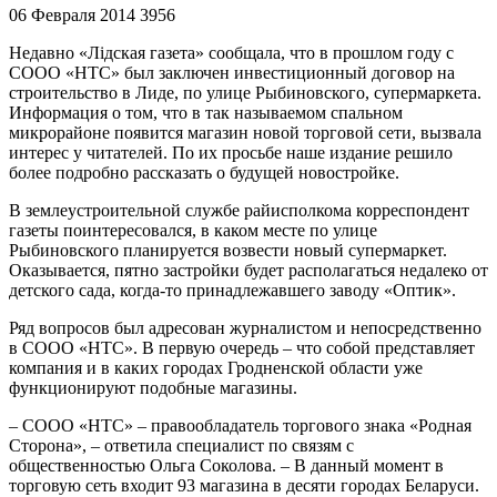
06 Февраля 2014
3956
Недавно «Лідская газета» сообщала, что в прошлом году с
СООО «НТС» был заключен инвестиционный договор на
строительство в Лиде, по улице Рыбиновского, супермаркета.
Информация о том, что в так называемом спальном
микрорайоне появится магазин новой торговой сети, вызвала
интерес у читателей. По их просьбе наше издание решило
более подробно рассказать о будущей новостройке.
В землеустроительной службе райисполкома корреспондент
газеты поинтересовался, в каком месте по улице
Рыбиновского планируется возвести новый супермаркет.
Оказывается, пятно застройки будет располагаться недалеко от
детского сада, когда-то принадлежавшего заводу «Оптик».
Ряд вопросов был адресован журналистом и непосредственно
в СООО «НТС». В первую очередь – что собой представляет
компания и в каких городах Гродненской области уже
функционируют подобные магазины.
– СООО «НТС» – правообладатель торгового знака «Родная
Сторона», – ответила специалист по связям с
общественностью Ольга Соколова. – В данный момент в
торговую сеть входит 93 магазина в десяти городах Беларуси.