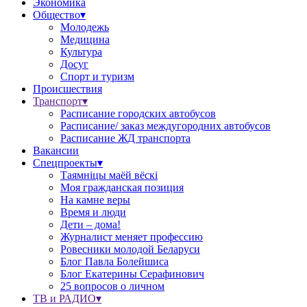
Экономика
Общество▾
Молодежь
Медицина
Культура
Досуг
Спорт и туризм
Происшествия
Транспорт▾
Расписание городских автобусов
Расписание/ заказ междугородних автобусов
Расписание ЖД транспорта
Вакансии
Спецпроекты▾
Таямніцы маёй вёскі
Моя гражданская позиция
На камне веры
Время и люди
Дети – дома!
Журналист меняет профессию
Ровесники молодой Беларуси
Блог Павла Болейшиса
Блог Екатерины Серафинович
25 вопросов о личном
ТВ и РАДИО▾