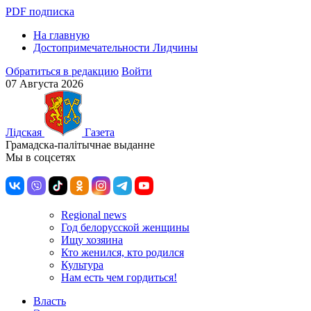
PDF подписка
На главную
Достопримечательности Лидчины
Обратиться в редакцию
Войти
07 Августа 2026
Лiдская
Газета
Грамадска-палiтычнае выданне
Мы в соцсетях
Regional news
Год белорусской женщины
Ищу хозяина
Кто женился, кто родился
Культура
Нам есть чем гордиться!
Власть