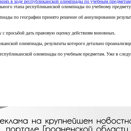
иях в ходе республиканской олимпиады по учебным предметам
ьного этапа республиканской олимпиады по учебному предмету
пиады по географии принято решение об аннулировании резуль
 с просьбой дать правовую оценку действиям виновных.
иканской олимпиады, результаты которого детально проанализи
 республиканской олимпиады по учебным предметам. Уже в след