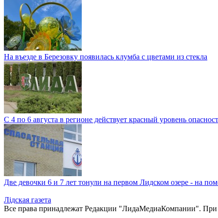
На въезде в Березовку появилась клумба с цветами из стекла
С 4 по 6 августа в регионе действует красный уровень опаснос
Две девочки 6 и 7 лет тонули на первом Лидском озере - на 
Лiдская газета
Все права принадлежат Редакции "ЛидаМедиаКомпании". При ис