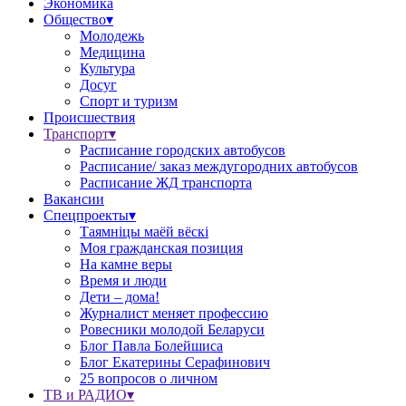
Экономика
Общество▾
Молодежь
Медицина
Культура
Досуг
Спорт и туризм
Происшествия
Транспорт▾
Расписание городских автобусов
Расписание/ заказ междугородних автобусов
Расписание ЖД транспорта
Вакансии
Спецпроекты▾
Таямніцы маёй вёскі
Моя гражданская позиция
На камне веры
Время и люди
Дети – дома!
Журналист меняет профессию
Ровесники молодой Беларуси
Блог Павла Болейшиса
Блог Екатерины Серафинович
25 вопросов о личном
ТВ и РАДИО▾