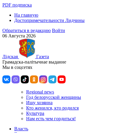
PDF подписка
На главную
Достопримечательности Лидчины
Обратиться в редакцию
Войти
06 Августа 2026
Лiдская
Газета
Грамадска-палiтычнае выданне
Мы в соцсетях
Regional news
Год белорусской женщины
Ищу хозяина
Кто женился, кто родился
Культура
Нам есть чем гордиться!
Власть