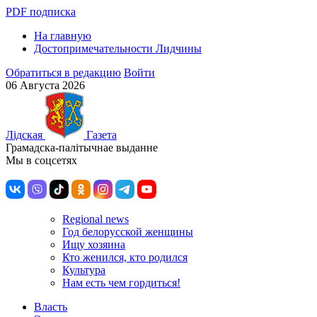
PDF подписка
На главную
Достопримечательности Лидчины
Обратиться в редакцию
Войти
06 Августа 2026
Лiдская
Газета
Грамадска-палiтычнае выданне
Мы в соцсетях
Regional news
Год белорусской женщины
Ищу хозяина
Кто женился, кто родился
Культура
Нам есть чем гордиться!
Власть