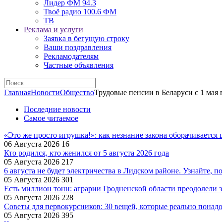
Лидер ФМ 94.3
Твоё радио 100.6 ФМ
ТВ
Реклама и услуги
Заявка в бегущую строку
Ваши поздравления
Рекламодателям
Частные объявления
Главная
Новости
Общество
Трудовые пенсии в Беларуси с 1 мая 
Последние новости
Самое читаемое
«Это же просто игрушка!»: как незнание закона оборачиваетс
06 Августа 2026
16
Кто родился, кто женился от 5 августа 2026 года
05 Августа 2026
217
6 августа не будет электричества в Лидском районе. Узнайте, п
05 Августа 2026
301
Есть миллион тонн: аграрии Гродненской области преодолели з
05 Августа 2026
228
Советы для первокурсников: 30 вещей, которые реально понад
05 Августа 2026
395