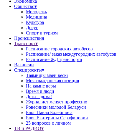
Экономика
Общество▾
Молодежь
Медицина
Культура
Досуг
Спорт и туризм
Происшествия
Транспорт▾
Расписание городских автобусов
Расписание/ заказ междугородних автобусов
Расписание ЖД транспорта
Вакансии
Спецпроекты▾
Таямніцы маёй вёскі
Моя гражданская позиция
На камне веры
Время и люди
Дети – дома!
Журналист меняет профессию
Ровесники молодой Беларуси
Блог Павла Болейшиса
Блог Екатерины Серафинович
25 вопросов о личном
ТВ и РАДИО▾