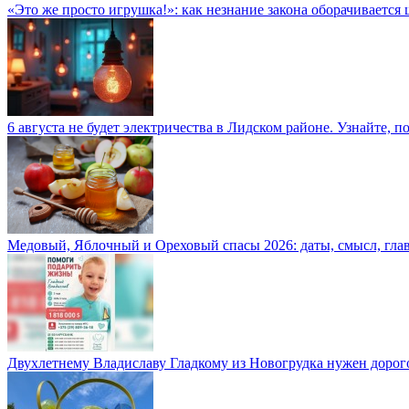
«Это же просто игрушка!»: как незнание закона оборачиваетс
6 августа не будет электричества в Лидском районе. Узнайте, п
Медовый, Яблочный и Ореховый спасы 2026: даты, смысл, гла
Двухлетнему Владиславу Гладкому из Новогрудка нужен дорого