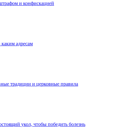
я штрафом и конфискацией
о каким адресам
вные традиции и церковные правила
стоящий укол, чтобы победить болезнь