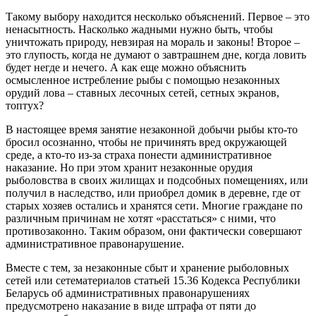
Такому выбору находится несколько объяснений. Первое – это
ненасытность. Насколько жадными нужно быть, чтобы
уничтожать природу, невзирая на мораль и законы! Второе –
это глупость, когда не думают о завтрашнем дне, когда ловить
будет негде и нечего. А как еще можно объяснить
осмысленное истребление рыбы с помощью незаконных
орудий лова – ставных лесочных сетей, сетных экранов,
топтух?
В настоящее время занятие незаконной добычи рыбы кто-то
бросил осознанно, чтобы не причинять вред окружающей
среде, а кто-то из-за страха понести административное
наказание. Но при этом хранит незаконные орудия
рыболовства в своих жилищах и подсобных помещениях, или
получил в наследство, или приобрел домик в деревне, где от
старых хозяев остались и хранятся сети. Многие граждане по
различным причинам не хотят «расстаться» с ними, что
противозаконно. Таким образом, они фактически совершают
административное правонарушение.
Вместе с тем, за незаконные сбыт и хранение рыболовных
сетей или сетематериалов статьей 15.36 Кодекса Республики
Беларусь об административных правонарушениях
предусмотрено наказание в виде штрафа от пяти до