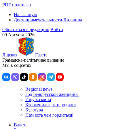
PDF подписка
На главную
Достопримечательности Лидчины
Обратиться в редакцию
Войти
09 Августа 2026
Лiдская
Газета
Грамадска-палiтычнае выданне
Мы в соцсетях
Regional news
Год белорусской женщины
Ищу хозяина
Кто женился, кто родился
Культура
Нам есть чем гордиться!
Власть