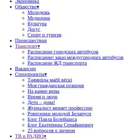
Экономика
Общество▾
Молодежь
Медицина
Культура
Досуг
Спорт и туризм
Происшествия
Транспорт▾
Расписание городских автобусов
Расписание/ заказ междугородних автобусов
Расписание ЖД транспорта
Вакансии
Спецпроекты▾
Таямніцы маёй вёскі
Моя гражданская позиция
На камне веры
Время и люди
Дети – дома!
Журналист меняет профессию
Ровесники молодой Беларуси
Блог Павла Болейшиса
Блог Екатерины Серафинович
25 вопросов о личном
ТВ и РАДИО▾