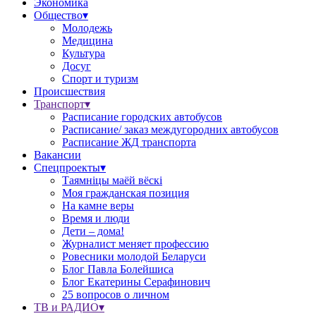
Экономика
Общество▾
Молодежь
Медицина
Культура
Досуг
Спорт и туризм
Происшествия
Транспорт▾
Расписание городских автобусов
Расписание/ заказ междугородних автобусов
Расписание ЖД транспорта
Вакансии
Спецпроекты▾
Таямніцы маёй вёскі
Моя гражданская позиция
На камне веры
Время и люди
Дети – дома!
Журналист меняет профессию
Ровесники молодой Беларуси
Блог Павла Болейшиса
Блог Екатерины Серафинович
25 вопросов о личном
ТВ и РАДИО▾