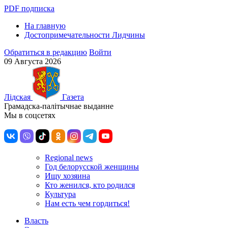
PDF подписка
На главную
Достопримечательности Лидчины
Обратиться в редакцию
Войти
09 Августа 2026
Лiдская
Газета
Грамадска-палiтычнае выданне
Мы в соцсетях
Regional news
Год белорусской женщины
Ищу хозяина
Кто женился, кто родился
Культура
Нам есть чем гордиться!
Власть