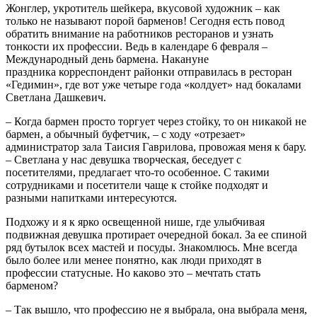
Жонглер, укротитель шейкера, вкусовой художник – как
только не называют порой барменов! Сегодня есть повод
обратить внимание на работников ресторанов и узнать
тонкости их профессии. Ведь в календаре 6 февраля –
Международный день бармена. Накануне
праздника корреспондент районки отправилась в ресторан
«Гедимин», где вот уже четыре года «колдует» над бокалами
Светлана Дашкевич.
– Когда бармен просто торгует через стойку, то он никакой не
бармен, а обычный буфетчик, – с ходу «отрезает»
администратор зала Таисия Гаврилова, провожая меня к бару.
– Светлана у нас девушка творческая, беседует с
посетителями, предлагает что-то особенное. С такими
сотрудниками и посетители чаще к стойке подходят и
разными напитками интересуются.
Подхожу и я к ярко освещенной нише, где улыбчивая
подвижная девушка протирает очередной бокал. За ее спиной
ряд бутылок всех мастей и посуды. Знакомлюсь. Мне всегда
было более или менее понятно, как люди приходят в
профессии статусные. Но каково это – мечтать стать
барменом?
– Так вышло, что профессию не я выбрала, она выбрала меня,