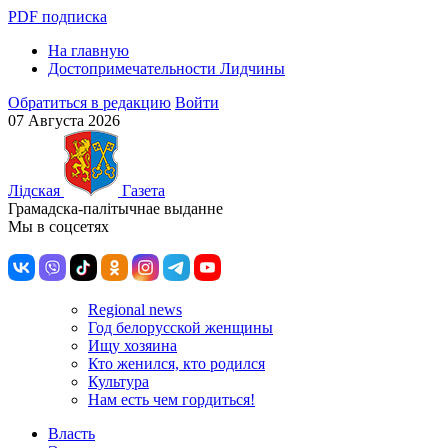
PDF подписка
На главную
Достопримечательности Лидчины
Обратиться в редакцию
Войти
07 Августа 2026
Лiдская
Газета
Грамадска-палiтычнае выданне
Мы в соцсетях
Regional news
Год белорусской женщины
Ищу хозяина
Кто женился, кто родился
Культура
Нам есть чем гордиться!
Власть