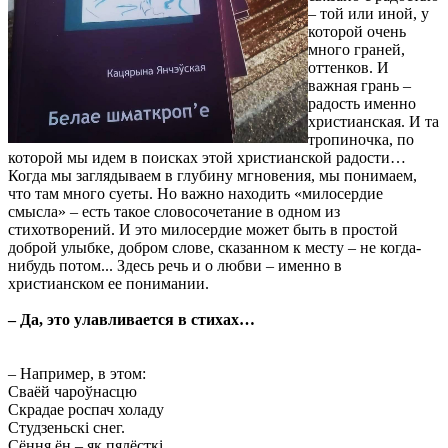
– той или иной, у
которой очень
много граней,
оттенков. И
важная грань –
радость именно
христианская. И та
тропиночка, по
которой мы идем в поисках этой христианской радости…
Когда мы заглядываем в глубину мгновения, мы понимаем,
что там много суеты. Но важно находить «милосердие
смысла» – есть такое словосочетание в одном из
стихотворений. И это милосердие может быть в простой
доброй улыбке, добром слове, сказанном к месту – не когда-
нибудь потом... Здесь речь и о любви – именно в
христианском ее понимании.
–
Да, это улавливается в стихах…
– Например, в этом:
Сваёй чароўнасцю
Скрадае роспач холаду
Студзеньскi снег.
Сёння ён – як пялёсткi