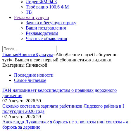
Лидер ФМ 94.3
Твоё радио 100.6 ФМ
ТВ
Реклама и услуги
Заявка в бегущую строку
Ваши поздравления
Рекламодателям
Частные объявления
Главная
Новости
Культура
«Абнаўленне надзеi i абнуленне
тугi». Вышел в свет первый сборник стихов лидчанки
Екатерины Янчевской
Последние новости
Самое читаемое
ГАИ напоминает велосипедистам о правилах дорожного
движения
07 Августа 2026
59
Сколько составила зарплата работников Лидского района в I
полугодии 2026 года
07 Августа 2026
59
Александр Лукашенко: я борюсь не за колхозы или совхозы - я
борюсь за деревню