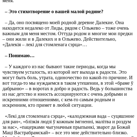
меня.
–
Это стихотворение о вашей малой родине?
– Да, оно посвящено моей родной деревне Далекие. Она
находится недалеко от Лиды, рядом с Ольжево – тоже очень
важным для меня местом. Оттуда родом и многие мои предки
– они жили и в Далеких и в Ольжево. Действительно,
«Далекiя – лекi для стомленага сэрца»…
–
Понимаю…
– У каждого из нас бывают такие периоды, когда мы
чувствуем усталость, из которой нет выхода к радости. Это
могут быть боль, утрата, одиночество по какой-то причине. И
вот тогда-то мы нуждаемся в таком утешении, в этой «браме ў
дабрыню» – в воротах в добро и радость. Ведь у большинства
из нас детство и юность ассоциируются с очень добрыми и
искренними отношениями, с кем-то самым родным и
искренним, кто примет в любой ситуации.
«Лекi для стомленага сэрца», «калодзежная вада – суцяшэнне
для ран», «блiзкiя людзi ў кожным iмгненнi, малiтва и роздум
за нас», «пацерками чыгуначныя прыпынкi, зварот да Божай
Мацi Вастрабрамскай» – все это мне действительно близко.