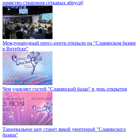
рамяство стварэння сеткавых абрусаў
Международный пресс-центр открыли на "Славянском базаре
в Витебске"
Чем удивляет гостей "Славянский базар" в день открытия
Танцевальное шоу станет яркой увертюрой "Славянского
базара"