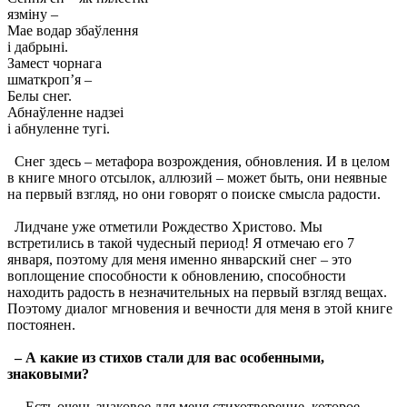
язмiну –
Мае водар збаўлення
i дабрынi.
Замест чорнага
шматкроп’я –
Белы снег.
Абнаўленне надзеi
i абнуленне тугi.
Cнег здесь – метафора возрождения, обновления. И в целом
в книге много отсылок, аллюзий – может быть, они неявные
на первый взгляд, но они говорят о поиске смысла радости.
Лидчане уже отметили Рождество Христово. Мы
встретились в такой чудесный период! Я отмечаю его 7
января, поэтому для меня именно январский снег – это
воплощение способности к обновлению, способности
находить радость в незначительных на первый взгляд вещах.
Поэтому диалог мгновения и вечности для меня в этой книге
постоянен.
–
А какие из стихов стали для вас особенными,
знаковыми?
– Есть очень знаковое для меня стихотворение, которое