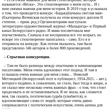
называется «Вёска». Это стихотворение о моем пути... И с
ним связана важная для меня история. В 2019 году я услышала
о том, что проводится конкурс «Бацькаўшчына светлая мая»
(Екатерина Янчевская получила на этом конкурсе диплом II
степени. – прим. ред.) Организаторами выступали
литературно-художественный журнал «Маладосць» и Первый
канал Белорусского радио. И мама посоветовала мне
поучаствовать. Сначала я не восприняла все это всерьез, но
вскоре это стихотворение написалось – само. Его я и
отправила на конкурс. Как потом оказалось, там было
представлено 346 авторов и более 800 произведений.
–
Серьезная конкуренция.
– Там не было разницы между опытными и начинающими
писателями. Меня очень вдохновил этот подход. И там я
услышала очень важные для меня слова… Николай
Метлицкий (белорусский поэт и публицист, 1954-2021. – авт.),
которого недавно, к сожалению, не стало, был тогда в жюри, и
он сказал мне несколько очень важных фраз – о том, что стоит
продолжать и не останавливаться. Я не знала, как сложится
моя, так сказать, поэтическая судьба (улыбается), и
вдохновляющие слова от людей, которые очень давно
соприкасаются с поэтическим искусством, очень ценны для