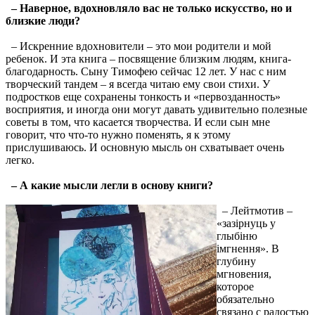
–
Наверное, вдохновляло вас не только искусство, но и
близкие люди?
– Искренние вдохновители – это мои родители и мой
ребенок. И эта книга – посвящение близким людям, книга-
благодарность. Сыну Тимофею сейчас 12 лет. У нас с ним
творческий тандем – я всегда читаю ему свои стихи. У
подростков еще сохранены тонкость и «первозданность»
восприятия, и иногда они могут давать удивительно полезные
советы в том, что касается творчества. И если сын мне
говорит, что что-то нужно поменять, я к этому
прислушиваюсь. И основную мысль он схватывает очень
легко.
–
А какие мысли легли в основу книги?
– Лейтмотив –
«зазiрнуць у
глыбiню
iмгнення». В
глубину
мгновения,
которое
обязательно
связано с радостью