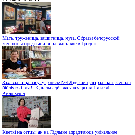
Мать, труженица, защитница, муза. Образы белорусской
женщины представили на выставке в Гродно
Захавальніца часу: у філіяле №4 Лідскай цэнтральнай раённай
бібліятэкі імя Я.Купалы адбылася вечарына Наталлі
Анашкевіч
Кветкі на сетцы: як на Лідчыне адраджаюць унікальнае