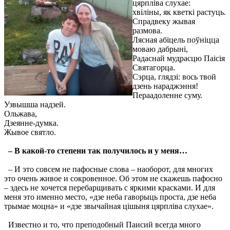
цярплiва слухае:
хвiлiны, як кветкi растуць.
Спрадвеку жывая
размова.
Лясная абiцель поўнiцца
моваю дабрынi,
Радаснай мудрасцю Паiсiя
Святагорца.
Сэрца, глядзi: вось твой
дзень нараджэння!
Пераадоленне суму.
Узвышша надзей.
Ольжава,
Дзеянне-думка.
Жывое святло.
–
В какой-то степени так получилось и у меня…
– И это совсем не пафосные слова – наоборот, для многих
это очень живое и сокровенное. Об этом не скажешь пафосно
– здесь не хочется перебарщивать с яркими красками. И для
меня это именно место, «дзе неба гаворыць проста, дзе неба
трымае моцна» и «дзе звычайная цiшыня цярплiва слухае».
Известно и то, что преподобный Паисий всегда много