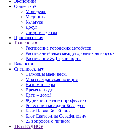
Экономика
Общество▾
Молодежь
Медицина
Культура
Досуг
Спорт и туризм
Происшествия
Транспорт▾
Расписание городских автобусов
Расписание/ заказ междугородних автобусов
Расписание ЖД транспорта
Вакансии
Спецпроекты▾
Таямніцы маёй вёскі
Моя гражданская позиция
На камне веры
Время и люди
Дети – дома!
Журналист меняет профессию
Ровесники молодой Беларуси
Блог Павла Болейшиса
Блог Екатерины Серафинович
25 вопросов о личном
ТВ и РАДИО▾