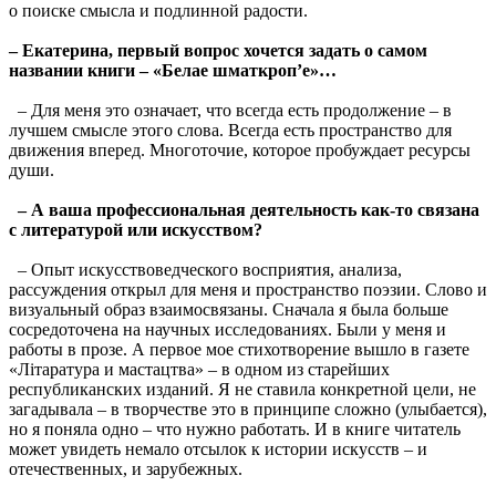
о поиске смысла и подлинной радости.
–
Екатерина, первый вопрос хочется задать о самом
названии книги – «Белае шматкроп’е»…
– Для меня это означает, что всегда есть продолжение – в
лучшем смысле этого слова. Всегда есть пространство для
движения вперед. Многоточие, которое пробуждает ресурсы
души.
–
А ваша профессиональная деятельность как-то связана
с литературой или искусством?
– Опыт искусствоведческого восприятия, анализа,
рассуждения открыл для меня и пространство поэзии. Слово и
визуальный образ взаимосвязаны. Сначала я была больше
сосредоточена на научных исследованиях. Были у меня и
работы в прозе. А первое мое стихотворение вышло в газете
«Лiтаратура и мастацтва» – в одном из старейших
республиканских изданий. Я не ставила конкретной цели, не
загадывала – в творчестве это в принципе сложно (улыбается),
но я поняла одно – что нужно работать. И в книге читатель
может увидеть немало отсылок к истории искусств – и
отечественных, и зарубежных.