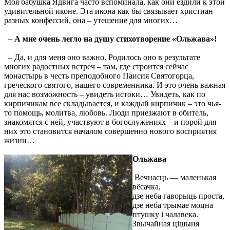
Моя бабушка Ядвига часто вспоминала, как они ездили к этой
удивительной иконе. Эта икона как бы связывает христиан
разных конфессий, она – утешение для многих…
–
А мне очень легло на душу стихотворение «Ольжaвa»!
– Да, и для меня оно важно. Родилось оно в результате
многих радостных встреч – там, где строится сейчас
монастырь в честь преподобного Паисия Святогорца,
греческого святого, нашего современника. И это очень важная
для нас возможность – увидеть истоки… Увидеть, как по
кирпичикам все складывается, и каждый кирпичик – это чья-
то помощь, молитва, любовь. Люди приезжают в обитель,
знакомятся с ней, участвуют в богослужениях – и порой для
них это становится началом совершенно нового восприятия
жизни…
Ольжава
Вечнасць — маленькая
вёсачка,
дзе неба гаворыць проста,
дзе неба трымае моцна
птушку i чалавека.
Звычайная цiшыня