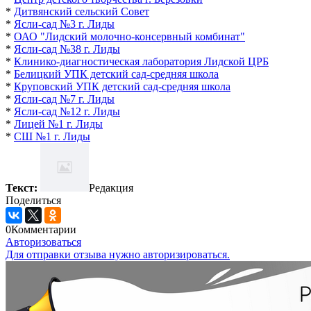
*
Дитвянский сельский Сове
т
*
Ясли-сад №3 г. Лиды
*
ОАО "Лидский молочно-консервный комбинат"
*
Ясли-сад №38 г. Лиды
*
Клинико-диагностическая лаборатория Лидской ЦРБ
*
Белицкий УПК детский сад-средняя школа
*
Круповский УПК детский сад-средняя школа
*
Ясли-сад №7 г. Лиды
*
Ясли-сад №12 г. Лиды
*
Лицей №1 г. Лиды
*
СШ №1 г. Лиды
Текст:
Редакция
Поделиться
0
Комментарии
Авторизоваться
Для отправки отзыва нужно авторизироваться.