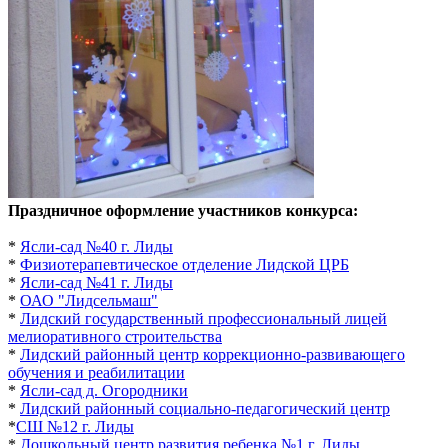
Праздничное оформление участников конкурса:
*
Ясли-сад №40 г. Лиды
*
Физиотерапевтическое отделение Лидской ЦРБ
*
Ясли-сад №41 г. Лиды
*
ОАО "Лидсельмаш"
*
Лидский государственный профессиональный лицей
мелиоративного строительства
*
Лидский районный центр коррекционно-развивающего
обучения и реабилитации
*
Ясли-сад д. Огородники
*
Лидский районный социально-педагогический центр
*
СШ №12 г. Лиды
*
Д
ошкольный центр развития ребенка №1 г. Лиды