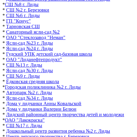
*
СШ №8 г. Лиды
*
СШ №2 г. Березовки
*
СШ №6 г. Лиды
*
ГП "Конус"
*
Тарновская СШ
*
Санаторный ясли-сад №2
*
ОАО "Стеклозавод "Неман"
*
Ясли-сад №23 г. Лиды
*
Ясли-сад №24 г. Лиды
*
Гудский УПК детский сад-базовая школа
*
ОАО "Лиданефтепродукт"
*
СШ №13 г. Лиды
*
Ясли-сад №30 г. Лиды
*
СШ №9 г. Лиды
*
Ёдковская средняя школа
*
Городская поликлиника №2
г. Лиды
*
Автопарк №2 г. Лиды
*
Ясли-сад №34 г. Лиды
*
Дома у лидчанки Анны Ковальской
*
Дома у лидчанки Валерии Белюн
*
Лидский районный центр творчества детей и молодежи
*
ОАО "Лакокраска"
*
СШ №17 г. Лиды
*
Дошкольный центр развития ребенка №2 г. Лиды
*
Центр детского творчества г. Березовки