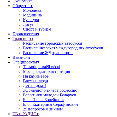
Экономика
Общество▾
Молодежь
Медицина
Культура
Досуг
Спорт и туризм
Происшествия
Транспорт▾
Расписание городских автобусов
Расписание/ заказ междугородних автобусов
Расписание ЖД транспорта
Вакансии
Спецпроекты▾
Таямніцы маёй вёскі
Моя гражданская позиция
На камне веры
Время и люди
Дети – дома!
Журналист меняет профессию
Ровесники молодой Беларуси
Блог Павла Болейшиса
Блог Екатерины Серафинович
25 вопросов о личном
ТВ и РАДИО▾