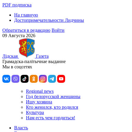
PDF подписка
На главную
Достопримечательности Лидчины
Обратиться в редакцию
Войти
09 Августа 2026
Лiдская
Газета
Грамадска-палiтычнае выданне
Мы в соцсетях
Regional news
Год белорусской женщины
Ищу хозяина
Кто женился, кто родился
Культура
Нам есть чем гордиться!
Власть