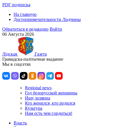
PDF подписка
На главную
Достопримечательности Лидчины
Обратиться в редакцию
Войти
06 Августа 2026
Лiдская
Газета
Грамадска-палiтычнае выданне
Мы в соцсетях
Regional news
Год белорусской женщины
Ищу хозяина
Кто женился, кто родился
Культура
Нам есть чем гордиться!
Власть