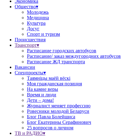
Экономика
Общество▾
Молодежь
Медицина
Культура
Досуг
Спорт и туризм
Происшествия
Транспорт▾
Расписание городских автобусов
Расписание/ заказ междугородних автобусов
Расписание ЖД транспорта
Вакансии
Спецпроекты▾
Таямніцы маёй вёскі
Моя гражданская позиция
На камне веры
Время и люди
Дети – дома!
Журналист меняет профессию
Ровесники молодой Беларуси
Блог Павла Болейшиса
Блог Екатерины Серафинович
25 вопросов о личном
ТВ и РАДИО▾