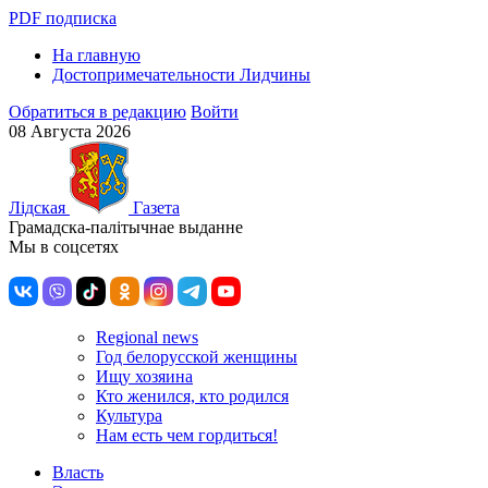
PDF подписка
На главную
Достопримечательности Лидчины
Обратиться в редакцию
Войти
08 Августа 2026
Лiдская
Газета
Грамадска-палiтычнае выданне
Мы в соцсетях
Regional news
Год белорусской женщины
Ищу хозяина
Кто женился, кто родился
Культура
Нам есть чем гордиться!
Власть