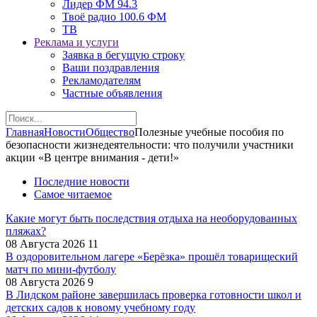
Лидер ФМ 94.3
Твоё радио 100.6 ФМ
ТВ
Реклама и услуги
Заявка в бегущую строку
Ваши поздравления
Рекламодателям
Частные объявления
Главная
Новости
Общество
Полезные учебные пособия по
безопасности жизнедеятельности: что получили участники
акции «В центре внимания - дети!»
Последние новости
Самое читаемое
Какие могут быть последствия отдыха на необорудованных
пляжах?
08 Августа 2026
11
В оздоровительном лагере «Берёзка» прошёл товарищеский
матч по мини-футболу
08 Августа 2026
9
В Лидском районе завершилась проверка готовности школ и
детских садов к новому учебному году