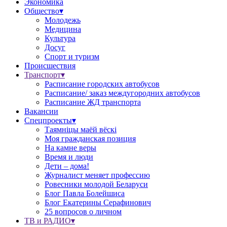
Экономика
Общество▾
Молодежь
Медицина
Культура
Досуг
Спорт и туризм
Происшествия
Транспорт▾
Расписание городских автобусов
Расписание/ заказ междугородних автобусов
Расписание ЖД транспорта
Вакансии
Спецпроекты▾
Таямніцы маёй вёскі
Моя гражданская позиция
На камне веры
Время и люди
Дети – дома!
Журналист меняет профессию
Ровесники молодой Беларуси
Блог Павла Болейшиса
Блог Екатерины Серафинович
25 вопросов о личном
ТВ и РАДИО▾