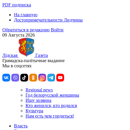
PDF подписка
На главную
Достопримечательности Лидчины
Обратиться в редакцию
Войти
09 Августа 2026
Лiдская
Газета
Грамадска-палiтычнае выданне
Мы в соцсетях
Regional news
Год белорусской женщины
Ищу хозяина
Кто женился, кто родился
Культура
Нам есть чем гордиться!
Власть