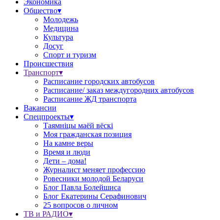
Экономика
Общество▾
Молодежь
Медицина
Культура
Досуг
Спорт и туризм
Происшествия
Транспорт▾
Расписание городских автобусов
Расписание/ заказ междугородних автобусов
Расписание ЖД транспорта
Вакансии
Спецпроекты▾
Таямніцы маёй вёскі
Моя гражданская позиция
На камне веры
Время и люди
Дети – дома!
Журналист меняет профессию
Ровесники молодой Беларуси
Блог Павла Болейшиса
Блог Екатерины Серафинович
25 вопросов о личном
ТВ и РАДИО▾