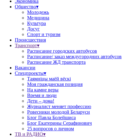
Экономика
Общество▾
Молодежь
Медицина
Культура
Досуг
Спорт и туризм
Происшествия
Транспорт▾
Расписание городских автобусов
Расписание/ заказ междугородних автобусов
Расписание ЖД транспорта
Вакансии
Спецпроекты▾
Таямніцы маёй вёскі
Моя гражданская позиция
На камне веры
Время и люди
Дети – дома!
Журналист меняет профессию
Ровесники молодой Беларуси
Блог Павла Болейшиса
Блог Екатерины Серафинович
25 вопросов о личном
ТВ и РАДИО▾