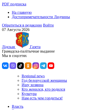
PDF подписка
На главную
Достопримечательности Лидчины
Обратиться в редакцию
Войти
07 Августа 2026
Лiдская
Газета
Грамадска-палiтычнае выданне
Мы в соцсетях
Regional news
Год белорусской женщины
Ищу хозяина
Кто женился, кто родился
Культура
Нам есть чем гордиться!
Власть