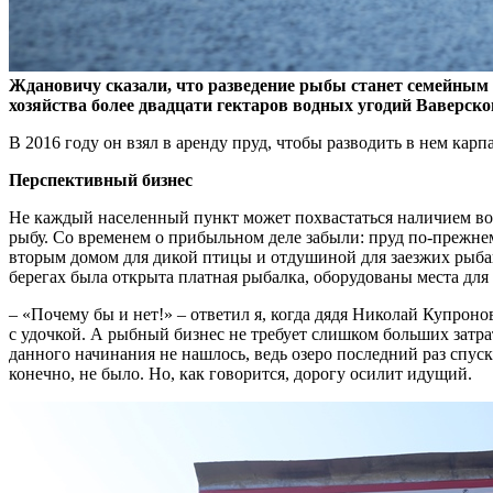
Ждановичу сказали, что разведение рыбы станет семейным 
хозяйства более двадцати гектаров водных угодий Ваверског
В 2016 году он взял в аренду пруд, чтобы разводить в нем кар
Перспективный бизнес
Не каждый населенный пункт может похвастаться наличием водо
рыбу. Со временем о прибыльном деле забыли: пруд по-прежне
вторым домом для дикой птицы и отдушиной для заезжих рыбако
берегах была открыта платная рыбалка, оборудованы места для
– «Почему бы и нет!» – ответил я, когда дядя Николай Купроно
с удочкой. А рыбный бизнес не требует слишком больших затр
данного начинания не нашлось, ведь озеро последний раз спуск
конечно, не было. Но, как говорится, дорогу осилит идущий.