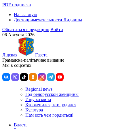
PDF подписка
На главную
Достопримечательности Лидчины
Обратиться в редакцию
Войти
06 Августа 2026
Лiдская
Газета
Грамадска-палiтычнае выданне
Мы в соцсетях
Regional news
Год белорусской женщины
Ищу хозяина
Кто женился, кто родился
Культура
Нам есть чем гордиться!
Власть