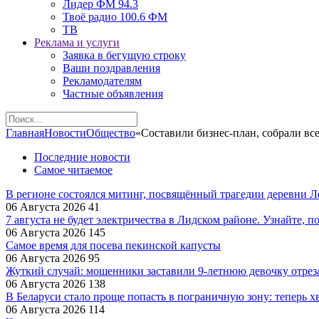
Лидер ФМ 94.3
Твоё радио 100.6 ФМ
ТВ
Реклама и услуги
Заявка в бегущую строку
Ваши поздравления
Рекламодателям
Частные объявления
Главная
Новости
Общество
«Составили бизнес-план, собрали вс
Последние новости
Самое читаемое
В регионе состоялся митинг, посвящённый трагедии деревни 
06 Августа 2026
41
7 августа не будет электричества в Лидском районе. Узнайте, п
06 Августа 2026
145
Самое время для посева пекинской капусты
06 Августа 2026
95
Жуткий случай: мошенники заставили 9‑летнюю девочку отрез
06 Августа 2026
138
В Беларуси стало проще попасть в пограничную зону: теперь хв
06 Августа 2026
114