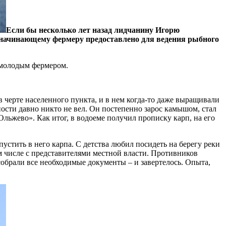
Если бы несколько лет назад лидчанину Игорю
я начинающему фермеру предоставлено для ведения рыбного
с молодым фермером.
 черте населенного пункта, и в нем когда-то даже выращивали
ости давно никто не вел. Он постепенно зарос камышом, стал
Ольжево». Как итог, в водоеме получил прописку карп, на его
пустить в него карпа. С детства любил посидеть на берегу реки
м числе с представителями местной власти. Противников
 собрали все необходимые документы – и завертелось. Опыта,