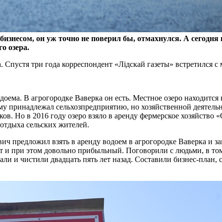
бизнесом, он уж точно не поверил бы, отмахнулся. А сегодн
о озера.
па. Спустя три года корреспондент «Лідскай газеты» встретился 
ема. В агрогородке Ваверка он есть. Местное озеро находится в
му принадлежал сельхозпредприятию, но хозяйственной деятельн
в. Но в 2016 году озеро взяло в аренду фермерское хозяйство «
 отдыха сельских жителей.
вич предложил взять в аренду водоем в агрогородке Ваверка и за
ат и при этом довольно прибыльный. Поговорили с людьми, в то
али и чистили двадцать пять лет назад. Составили бизнес-план,