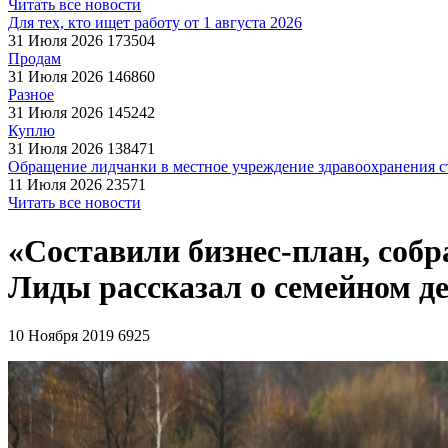
Читать все новости
Для тех, кто ищет работу от 1 августа 2026
31 Июля 2026
173504
Продам
31 Июля 2026
146860
Разное
31 Июля 2026
145242
Куплю
31 Июля 2026
138471
Обращение лидчанки в местное учреждение здравоохранения ст
11 Июля 2026
23571
Читать все новости
«Составили бизнес-план, собр
Лиды рассказал о семейном д
10 Ноября 2019
6925