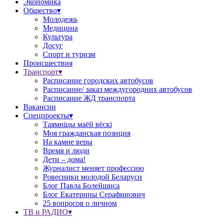
Экономика
Общество▾
Молодежь
Медицина
Культура
Досуг
Спорт и туризм
Происшествия
Транспорт▾
Расписание городских автобусов
Расписание/ заказ междугородних автобусов
Расписание ЖД транспорта
Вакансии
Спецпроекты▾
Таямніцы маёй вёскі
Моя гражданская позиция
На камне веры
Время и люди
Дети – дома!
Журналист меняет профессию
Ровесники молодой Беларуси
Блог Павла Болейшиса
Блог Екатерины Серафинович
25 вопросов о личном
ТВ и РАДИО▾