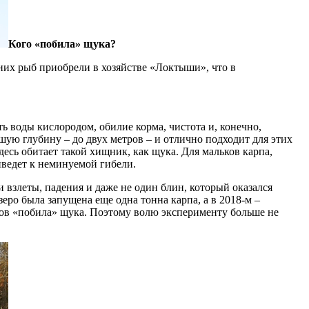
Кого «побила» щука?
них рыб приобрели в хозяйстве «Локтыши», что в
ь воды кислородом, обилие корма, чистота и, конечно,
шую глубину – до двух метров – и отлично подходит для этих
здесь обитает такой хищник, как щука. Для мальков карпа,
риведет к неминуемой гибели.
и взлеты, падения и даже не один блин, который оказался
зеро была запущена еще одна тонна карпа, а в 2018-м –
ьков «побила» щука. Поэтому волю эксперименту больше не