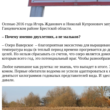
Осенью 2016 года Игорь Жданович и Николай Купронович запу
Ганцевичском районе Брестской области.
– Почему именно двухлетних, а не мальков?
– Озеро Ваверское – благоприятная экосистема для выращивани
температура воды (в теплый период времени прогревается до д
целей. Но нельзя сбрасывать со счетов, что озеро является дом
которым всего год, это потенциальный враг. Чтобы разнообрази
Любое начинание как рулетка: не знаешь, что выпадет в итоге.
комом. Первые обитатели водоема не успели адаптироваться к н
девятьсот килограммов годовалых представителей вида. И зде
давали.