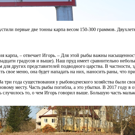
стили первые две тонны карпа весом 150-300 граммов. Двухлет
я карпа, – отвечает Игорь. – Для этой рыбы важны насыщенност
вадцати градусов и выше). Наш пруд имеет сравнительно неболь
ом для других представителей подводного царства. В частности, 
ть свое меню, она будет нападать на них, наносить раны, что п
 За три года существования у рыбоводческого хозяйства были сво
овому месту. Часть рыбы погибла, а это убытки. В 2017 году в о
сь случилось то, о чем Игорь говорил выше. Большую часть мал