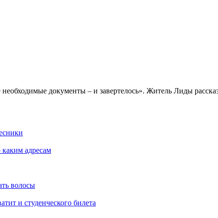
е необходимые документы – и завертелось». Житель Лиды расска
Лесники
о каким адресам
ать волосы
атит и студенческого билета