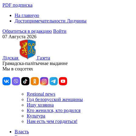
PDF подписка
На главную
Достопримечательности Лидчины
Обратиться в редакцию
Войти
07 Августа 2026
Лiдская
Газета
Грамадска-палiтычнае выданне
Мы в соцсетях
Regional news
Год белорусской женщины
Ищу хозяина
Кто женился, кто родился
Культура
Нам есть чем гордиться!
Власть