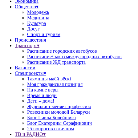
Экономика
Общество▾
Молодежь
Медицина
Культура
Досуг
Спорт и туризм
Происшествия
Транспорт▾
Расписание городских автобусов
Расписание/ заказ междугородних автобусов
Расписание ЖД транспорта
Вакансии
Спецпроекты▾
Таямніцы маёй вёскі
Моя гражданская позиция
На камне веры
Время и люди
Дети – дома!
Журналист меняет профессию
Ровесники молодой Беларуси
Блог Павла Болейшиса
Блог Екатерины Серафинович
25 вопросов о личном
ТВ и РАДИО▾